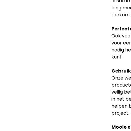
assortim
lang mee
toekoms
Perfect
Ook voor
voor een
nodig he
kunt.
Gebruiks
Onze web
producte
veilig b
in het b
helpen b
project.
Mooie e