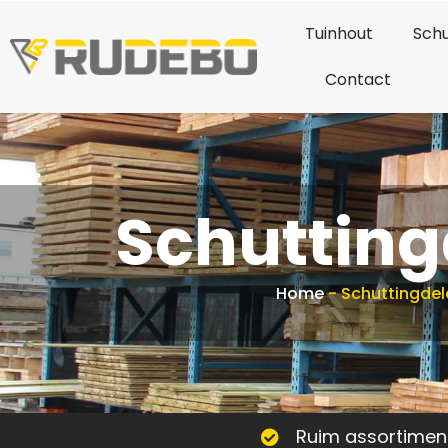
Tuinhout
Schu
Contact
Schutting
Home
-
Schuttingdel
Ruim assortimen