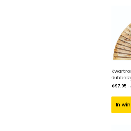
Kwartron
dubbelzi
€
97.95
in
In wi