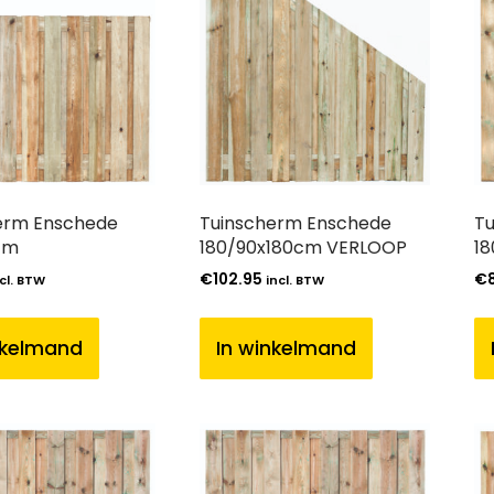
erm Enschede
Tuinscherm Enschede
Tu
cm
180/90x180cm VERLOOP
1
€
102.95
€
cl. BTW
incl. BTW
nkelmand
In winkelmand