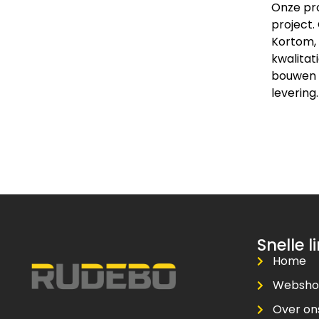
Onze pro
project.
Kortom, 
kwalitat
bouwen v
levering.
Snelle l
Home
Websh
Over on