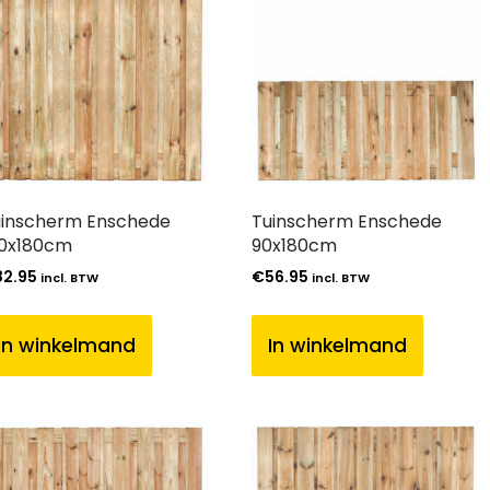
inscherm Enschede
Tuinscherm Enschede
80x180cm
90x180cm
82.95
€
56.95
incl. BTW
incl. BTW
In winkelmand
In winkelmand