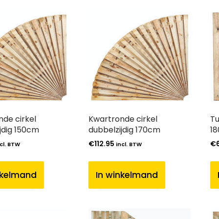
de cirkel
Kwartronde cirkel
Tu
jdig 150cm
dubbelzijdig 170cm
1
€
112.95
€
cl. BTW
incl. BTW
nkelmand
In winkelmand