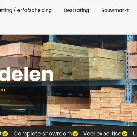
tting / erfafscheiding
Bestrating
Bouwmarkt
delen
en
t
Complete showroom
Veel expertise
U