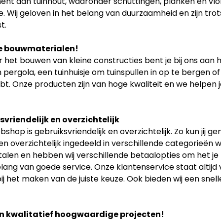
ent aan tuinhout, waaronder schuttingen, planken en vlon
. Wij geloven in het belang van duurzaamheid en zijn tr
t.
e bouwmaterialen!
 het bouwen van kleine constructies bent je bij ons aan h
 pergola, een tuinhuisje om tuinspullen in op te bergen of
bt. Onze producten zijn van hoge kwaliteit en we helpen je
vriendelijk en overzichtelijk
shop is gebruiksvriendelijk en overzichtelijk. Zo kun jij 
n overzichtelijk ingedeeld in verschillende categorieën w
etalen en hebben wij verschillende betaalopties om het je
elang van goede service. Onze klantenservice staat altijd
ij het maken van de juiste keuze. Ook bieden wij een snell
n kwalitatief hoogwaardige projecten!