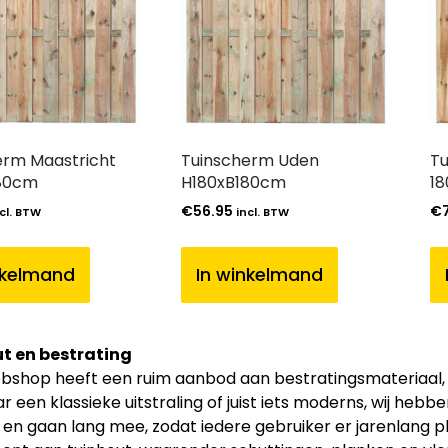
erm Maastricht
Tuinscherm Uden
Tu
80cm
H180xB180cm
1
€
56.95
€
cl. BTW
incl. BTW
nkelmand
In winkelmand
t en bestrating
shop heeft een ruim aanbod aan bestratingsmateriaal, zoa
r een klassieke uitstraling of juist iets moderns, wij hebb
t en gaan lang mee, zodat iedere gebruiker er jarenlang p