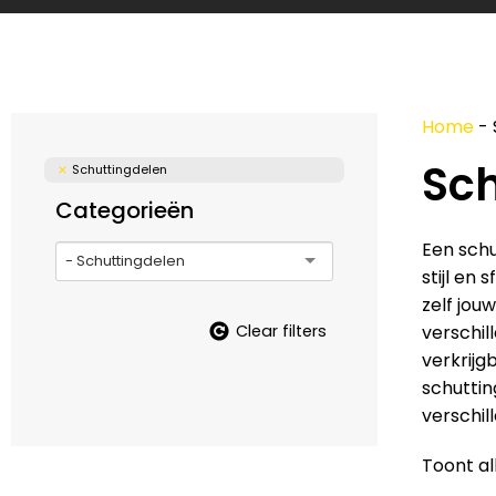
Home
-
Sch
Schuttingdelen
Categorieën
Een schu
- Schuttingdelen
stijl en
zelf jou
Clear filters
verschil
verkrijg
schuttin
verschil
Toont al