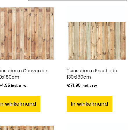
inscherm Coevorden
Tuinscherm Enschede
80x180cm
130x180cm
64.95
€
71.95
incl. BTW
incl. BTW
In winkelmand
In winkelmand