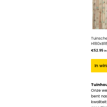
Tuinsch
H180xB1
€
52.95
in
In wi
Tuinhou
Onze web
bent naa
kwalitei