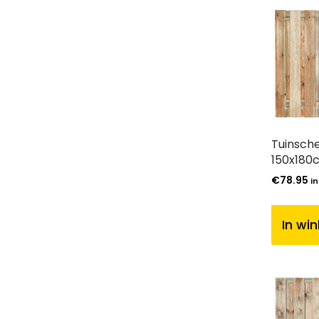
Tuinsch
150x180
€
78.95
in
In wi