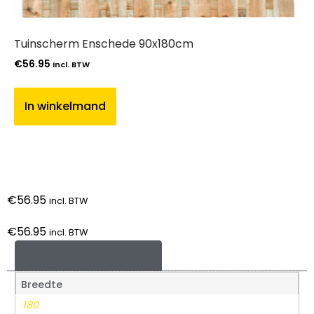
Tuinscherm Enschede 90x180cm
€
56.95
incl. BTW
In winkelmand
€
56.95
incl. BTW
€
56.95
incl. BTW
Aanvullende informatie
Breedte
180