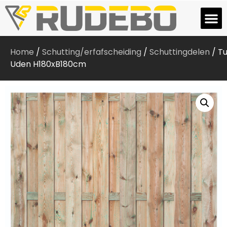
Home
/
Schutting/erfafscheiding
/
Schuttingdelen
/ T
Uden H180xB180cm