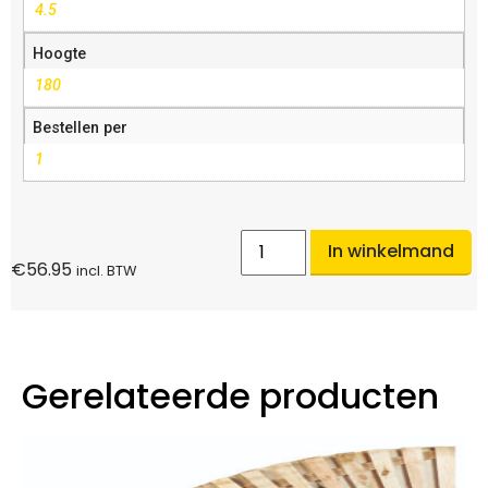
4.5
Hoogte
180
Bestellen per
1
In winkelmand
€
56.95
incl. BTW
Gerelateerde producten