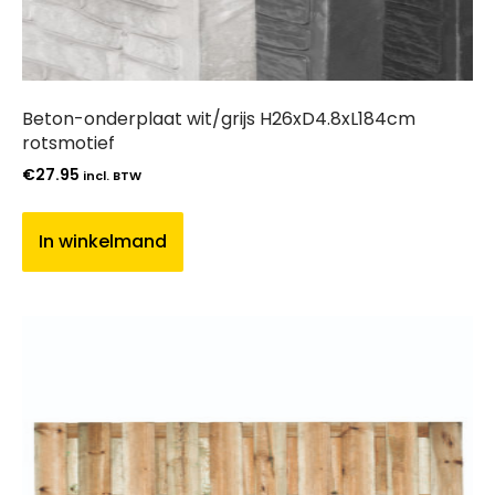
Beton-onderplaat wit/grijs H26xD4.8xL184cm
rotsmotief
€
27.95
incl. BTW
In winkelmand