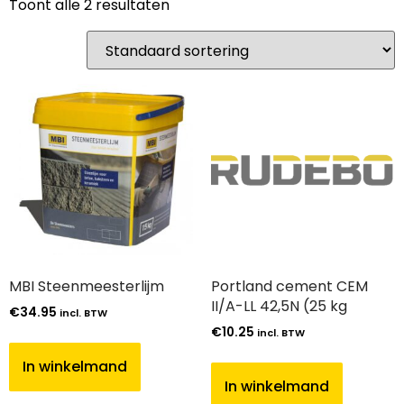
Toont alle 2 resultaten
MBI Steenmeesterlijm
Portland cement CEM
II/A-LL 42,5N (25 kg
€
34.95
incl. BTW
€
10.25
incl. BTW
In winkelmand
In winkelmand