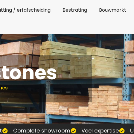
tting / erfafscheiding
Bestrating
Bouwmarkt
tones
nes
t
Complete showroom
Veel expertise
U