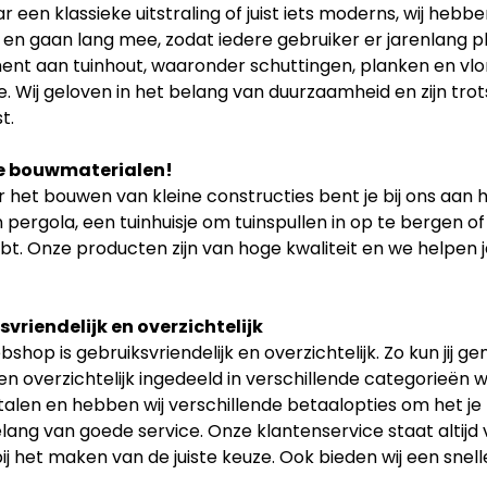
r een klassieke uitstraling of juist iets moderns, wij hebb
t en gaan lang mee, zodat iedere gebruiker er jarenlang p
ent aan tuinhout, waaronder schuttingen, planken en vlon
. Wij geloven in het belang van duurzaamheid en zijn tr
t.
e bouwmaterialen!
 het bouwen van kleine constructies bent je bij ons aan h
 pergola, een tuinhuisje om tuinspullen in op te bergen of
bt. Onze producten zijn van hoge kwaliteit en we helpen je
vriendelijk en overzichtelijk
shop is gebruiksvriendelijk en overzichtelijk. Zo kun jij 
n overzichtelijk ingedeeld in verschillende categorieën w
etalen en hebben wij verschillende betaalopties om het je
elang van goede service. Onze klantenservice staat altijd
ij het maken van de juiste keuze. Ook bieden wij een snell