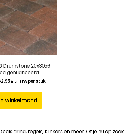
 Drumstone 20x30x6
od genuanceerd
32.95
per stuk
incl. BTW
In winkelmand
ls grind, tegels, klinkers en meer. Of je nu op zoek