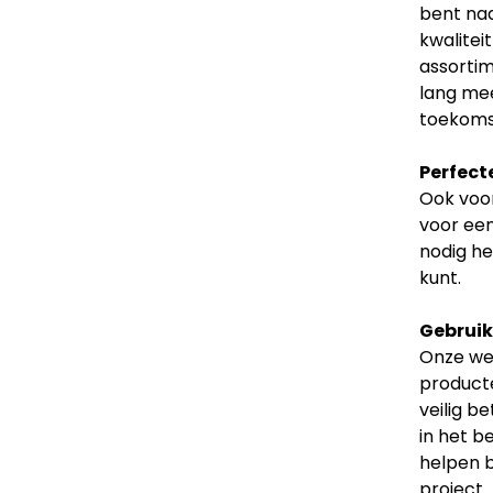
bent naa
kwalitei
assortim
lang mee
toekoms
Perfect
Ook voor
voor een
nodig he
kunt.
Gebruiks
Onze web
producte
veilig b
in het b
helpen b
project.