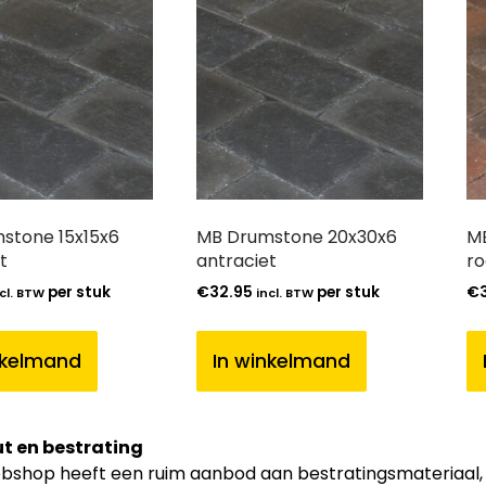
stone 15x15x6
MB Drumstone 20x30x6
MB
t
antraciet
ro
per stuk
€
32.95
per stuk
€
cl. BTW
incl. BTW
nkelmand
In winkelmand
t en bestrating
shop heeft een ruim aanbod aan bestratingsmateriaal, zoa