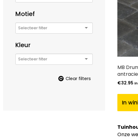
Motief
Kleur
MB Drum
antracie
Clear filters
€
32.95
in
In wi
Tuinhou
Onze web