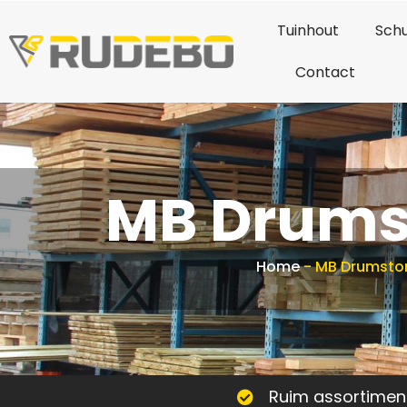
Tuinhout
Schu
Contact
MB Drums
Home
-
MB Drumsto
Ruim assortimen