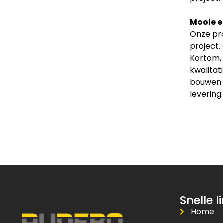
Mooie e
Onze pro
project.
Kortom, 
kwalitat
bouwen v
levering.
Snelle l
Home