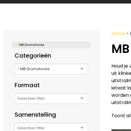
Home
-
MB
MB Drumstones
Categorieën
Houd je 
- MB Drumstones
uit klin
uitstral
Formaat
ietwat l
worden g
uitstral
Samenstelling
Toont al