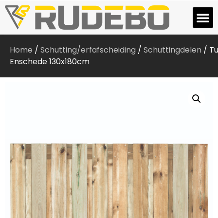
Home
/
Schutting/erfafscheiding
/
Schuttingdelen
/ T
Enschede 130x180cm