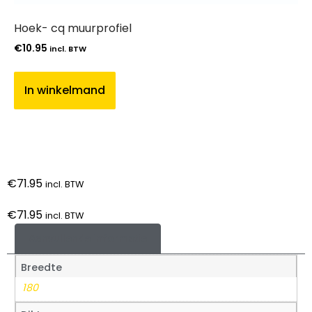
Hoek- cq muurprofiel
€
10.95
incl. BTW
In winkelmand
€
71.95
incl. BTW
€
71.95
incl. BTW
Aanvullende informatie
Breedte
180