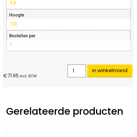
4.8
Hoogte
130
Bestellen per
1
In winkelmand
€
71.95
incl. BTW
Gerelateerde producten