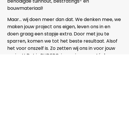
benodigde tuinhout, bestratings- en
bouwmateriaal!
Maar… wij doen meer dan dat. We denken mee, we
maken jouw project ons eigen, leven ons in en
doen graag een stapje extra. Door met jou te
sparren, komen we tot het beste resultaat. Alsof
het voor onszelf is. Zo zetten wij ons in voor jouw
project! Dat is RUDEBO, jouw nieuwe en tóch
vertrouwde hout-en steenhandel in Makkum.
Sinds 2023 zijn wij gevestigd op It Grûthof 2C.
Tot ziens!
Direct contact