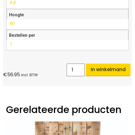
4.8
Hoogte
90
Bestellen per
1
In winkelmand
€
56.95
incl. BTW
Gerelateerde producten