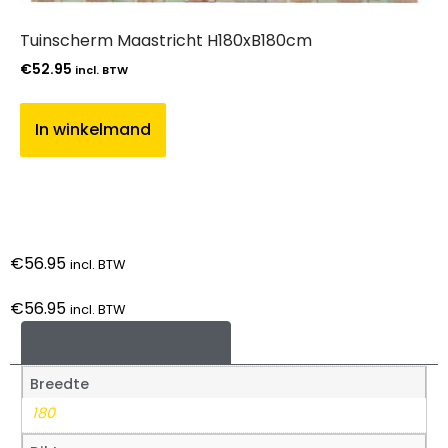
Tuinscherm Maastricht H180xB180cm
€
52.95
incl. BTW
In winkelmand
€
56.95
incl. BTW
€
56.95
incl. BTW
Aanvullende informatie
Breedte
180