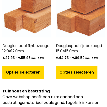
Douglas paal fijnbezaagd
Douglaspaal fijnbezaagd
12.0×12.0cm
15.0×15.0cm
€
27.95
-
€
55.95
€
44.75
-
€
89.50
incl. BTW
incl. BTW
Opties selecteren
Opties selecteren
Tuinhout en bestrating
Onze webshop heeft een ruim aanbod aan
bestratingsmateriaal, zoals grind, tegels, klinkers en