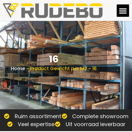
16
Home
-
Product Gewicht per M2
-
16
Ruim assortiment
Complete showroom
Veel expertise
Uit voorraad leverbaar