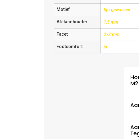
Motief
fijn gewassen
Afstandhouder
1,5 mm
Facet
2×2 mm
Footcomfort
ja
Ho
M2
Aa
Aa
Te