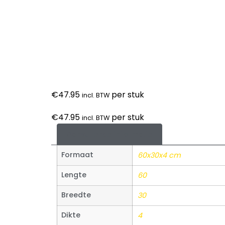
€
47.95
per stuk
incl. BTW
€
47.95
per stuk
incl. BTW
Aanvullende informatie
Formaat
60x30x4 cm
Lengte
60
Breedte
30
Dikte
4