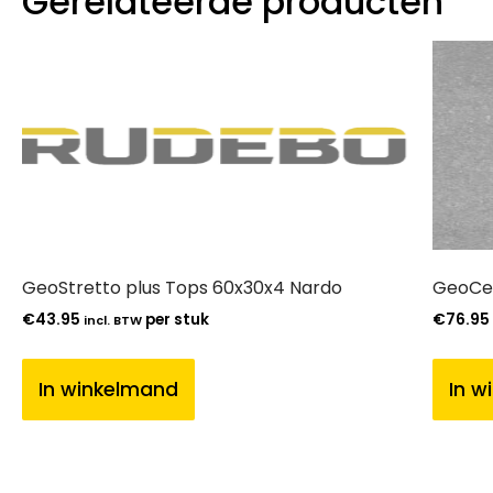
Gerelateerde producten
GeoStretto plus Tops 60x30x4 Nardo
GeoCer
€
43.95
per stuk
€
76.95
incl. BTW
In winkelmand
In w