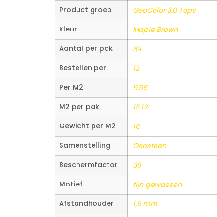
Product groep
GeoColor 3.0 Tops
Kleur
Maple Brown
Aantal per pak
84
Bestellen per
12
Per M2
5.56
M2 per pak
15.12
Gewicht per M2
16
Samenstelling
Geosteen
Beschermfactor
30
Motief
fijn gewassen
Afstandhouder
1,5 mm