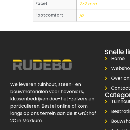
Facet
2×2 mm
Footcomfort
ja
Snelle l
Home
Websh
Over on
We leveren tuinhout, steen- en
Contac
bouwmaterialen voor hoveniers,
Catego
klussenbedrijven doe-het-zelvers en
Tuinhou
particulieren. Bestel online of kom
Bestrat
langs op ons terrein aan de It Grûthof
2C in Makkum.
Bouwsh