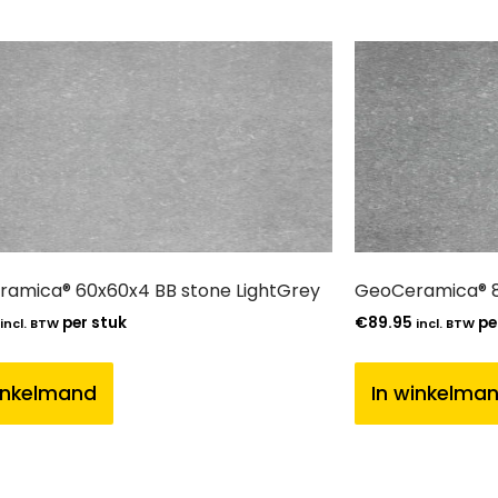
amica® 60x60x4 BB stone LightGrey
GeoCeramica® 8
per stuk
€
89.95
pe
incl. BTW
incl. BTW
inkelmand
In winkelma