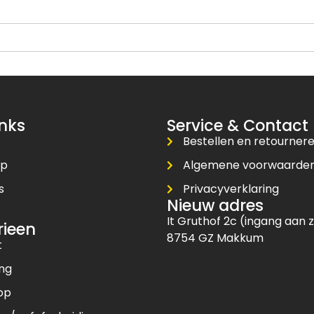
inks
Service & Contact
Bestellen en retourner
op
Algemene voorwaarde
s
Privacyverklaring
Nieuw adres
t
It Gruthof 2c (ingang aan z
rieen
8754 GZ Makkum
t
ing
op