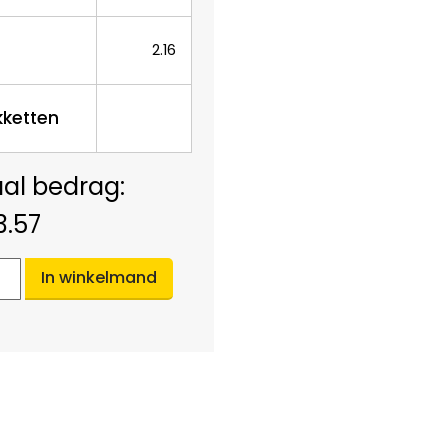
2.16
kketten
3.57
In winkelmand