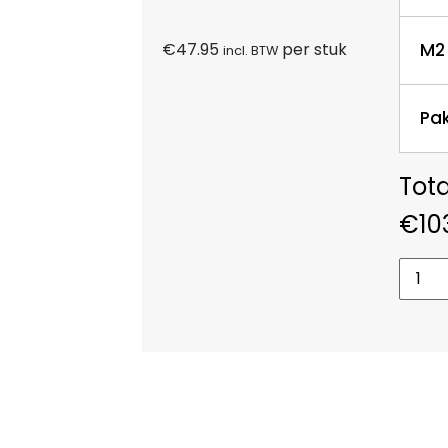
M2
€
47.95
per stuk
incl. BTW
Pa
€
10