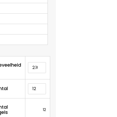
eveelheid
ntal
ntal
12
gels