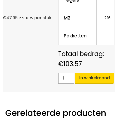
M2
€
47.95
per stuk
2.16
incl. BTW
Pakketten
€
103.57
In winkelmand
Gerelateerde producten