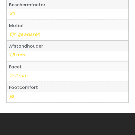
Beschermfactor
30
Motief
fijn gewassen
Afstandhouder
1,5 mm
Facet
2×2 mm
Footcomfort
ja