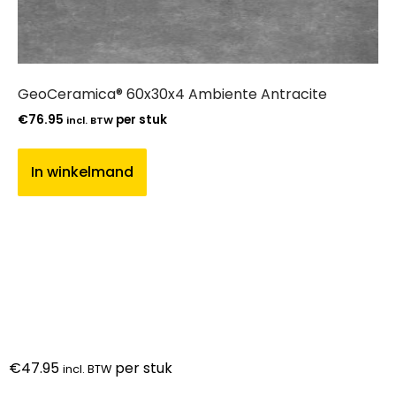
GeoCeramica® 60x30x4 Ambiente Antracite
€
76.95
per stuk
incl. BTW
In winkelmand
€
47.95
per stuk
incl. BTW