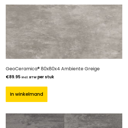
GeoCeramica® 80x80x4 Ambiente Greige
€
89.95
per stuk
incl. BTW
In winkelmand