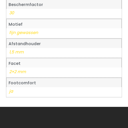
Beschermfactor
30
Motief
fijn gewassen
Afstandhouder
1,5 mm
Facet
2×2 mm
Footcomfort
ja