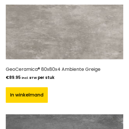
GeoCeramica® 80x80x4 Ambiente Greige
€
89.95
per stuk
incl. BTW
In winkelmand