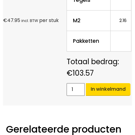
M2
€
47.95
per stuk
2.16
incl. BTW
Pakketten
€
103.57
In winkelmand
Gerelateerde producten