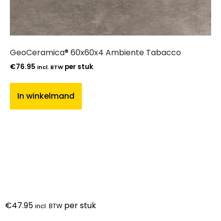
GeoCeramica® 60x60x4 Ambiente Tabacco
€
76.95
per stuk
incl. BTW
In winkelmand
€
47.95
per stuk
incl. BTW