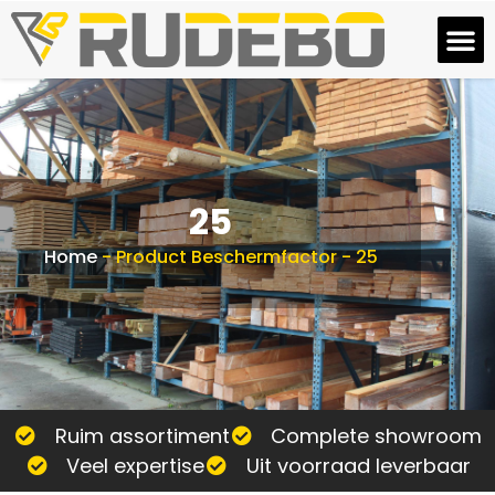
25
Home
-
Product Beschermfactor
-
25
Ruim assortiment
Complete showroom
Veel expertise
Uit voorraad leverbaar