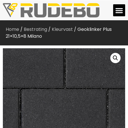
Home
/
Bestrating
/
Kleurvast
/ Geoklinker Plus
21×10,5×8 Milano