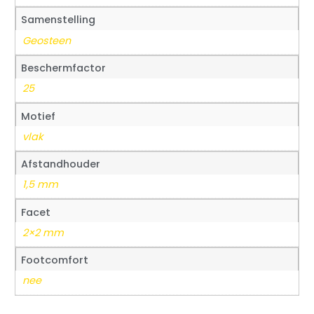
Samenstelling
Geosteen
Beschermfactor
25
Motief
vlak
Afstandhouder
1,5 mm
Facet
2×2 mm
Footcomfort
nee