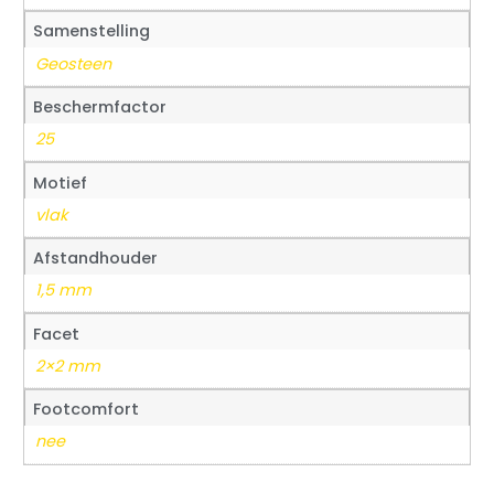
Samenstelling
Geosteen
Beschermfactor
25
Motief
vlak
Afstandhouder
1,5 mm
Facet
2×2 mm
Footcomfort
nee