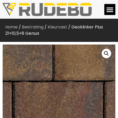
Home
/
Bestrating
/
Kleurvast
/ Geoklinker Plus
21×10,5×8 Genua