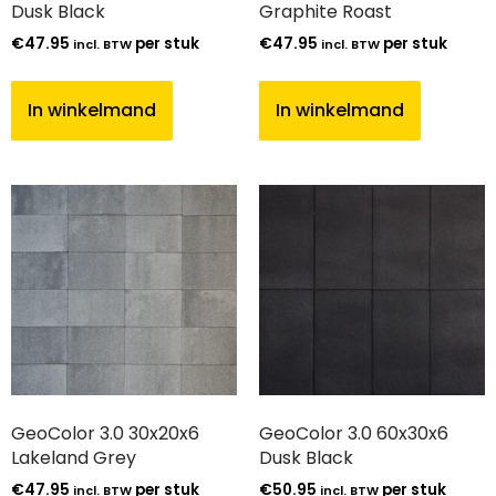
Dusk Black
Graphite Roast
€
47.95
per stuk
€
47.95
per stuk
incl. BTW
incl. BTW
In winkelmand
In winkelmand
GeoColor 3.0 30x20x6
GeoColor 3.0 60x30x6
Lakeland Grey
Dusk Black
€
47.95
per stuk
€
50.95
per stuk
incl. BTW
incl. BTW