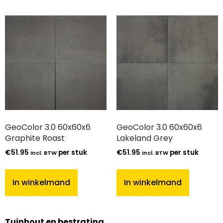
GeoColor 3.0 60x60x6
GeoColor 3.0 60x60x6
Graphite Roast
Lakeland Grey
€
51.95
per stuk
€
51.95
per stuk
incl. BTW
incl. BTW
In winkelmand
In winkelmand
Tuinhout en bestrating