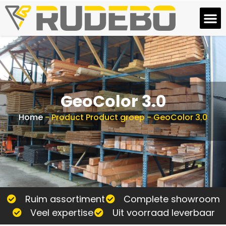
GeoColor 3.0
Home
-
Product Product groep
-
GeoColor 3.0
Ruim assortiment
Complete showroom
Veel expertise
Uit voorraad leverbaar