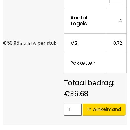
Aantal
4
Tegels
M2
€
50.95
per stuk
0.72
incl. BTW
Pakketten
€
36.68
In winkelmand