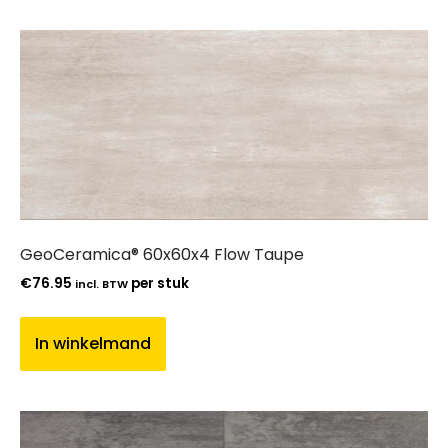
GeoCeramica® 60x60x4 Flow Taupe
€
76.95
per stuk
incl. BTW
In winkelmand