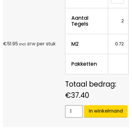
Aantal
2
Tegels
M2
€
51.95
per stuk
0.72
incl. BTW
Pakketten
€
37.40
In winkelmand