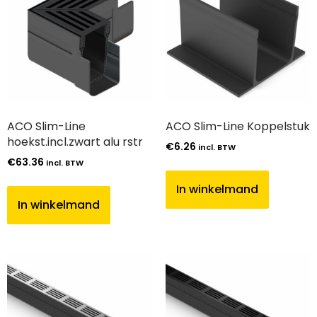
ACO Slim-Line
ACO Slim-Line Koppelstuk
hoekst.incl.zwart alu rstr
€
6.26
incl. BTW
€
63.36
incl. BTW
In winkelmand
In winkelmand