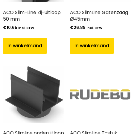
ACO Slim-Line Zij-uitloop
ACO SlimLine Gatenzaag
50 mm
Ø45mm
€
10.65
€
26.89
incl. BTW
incl. BTW
In winkelmand
In winkelmand
ACO Slimline onderuitloop
ACO SlimLine T-stuk