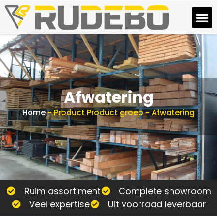
Afwatering
Home
-
Product Product groep
-
Afwatering
Ruim assortiment
Complete showroom
Veel expertise
Uit voorraad leverbaar