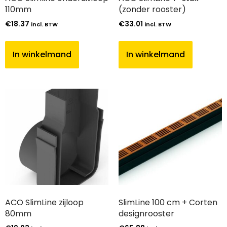
110mm
(zonder rooster)
€
18.37
€
33.01
incl. BTW
incl. BTW
In winkelmand
In winkelmand
ACO SlimLine zijloop
SlimLine 100 cm + Corten
80mm
designrooster