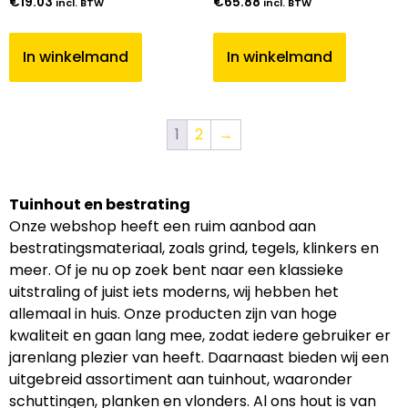
€
19.03
€
65.88
incl. BTW
incl. BTW
In winkelmand
In winkelmand
1
2
→
Tuinhout en bestrating
Onze webshop heeft een ruim aanbod aan
bestratingsmateriaal, zoals grind, tegels, klinkers en
meer. Of je nu op zoek bent naar een klassieke
uitstraling of juist iets moderns, wij hebben het
allemaal in huis. Onze producten zijn van hoge
kwaliteit en gaan lang mee, zodat iedere gebruiker er
jarenlang plezier van heeft. Daarnaast bieden wij een
uitgebreid assortiment aan tuinhout, waaronder
schuttingen, planken en vlonders. Al ons hout is van