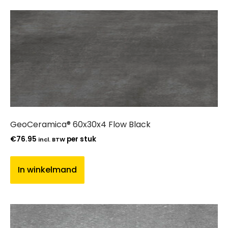
GeoCeramica® 60x30x4 Flow Black
€
76.95
per stuk
incl. BTW
In winkelmand