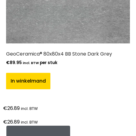
GeoCeramica® 80x80x4 BB Stone Dark Grey
€
89.95
per stuk
incl. BTW
In winkelmand
€
26.89
incl. BTW
€
26.89
incl. BTW
Aanvullende informatie