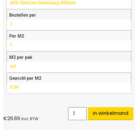
ACO SlimLine Gatenzaag Ø45mm
Bestellen per
1
Per M2
1
M2 per pak
nvt
Gewicht per M2
0.04
In winkelmand
€
26.89
incl. BTW