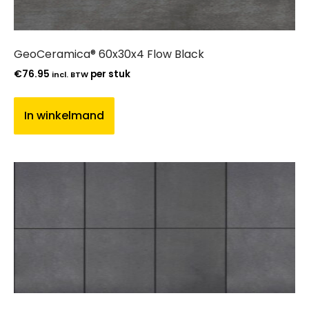
GeoCeramica® 60x30x4 Flow Black
€
76.95
per stuk
incl. BTW
In winkelmand