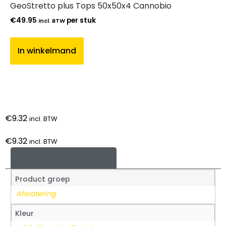
GeoStretto plus Tops 50x50x4 Cannobio
€
49.95
per stuk
incl. BTW
In winkelmand
€
9.32
incl. BTW
€
9.32
incl. BTW
Aanvullende informatie
Product groep
Afwatering
Kleur