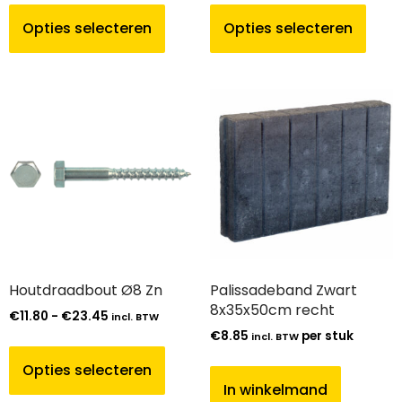
Opties selecteren
Opties selecteren
Houtdraadbout Ø8 Zn
Palissadeband Zwart
8x35x50cm recht
€
11.80
-
€
23.45
incl. BTW
€
8.85
per stuk
incl. BTW
Opties selecteren
In winkelmand