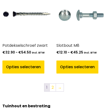
Potdekselschroef zwart
Slotbout M8
€
32.90
-
€
54.50
€
12.10
-
€
45.25
incl. BTW
incl. BTW
Opties selecteren
Opties selecteren
1
2
→
Tuinhout en bestrating