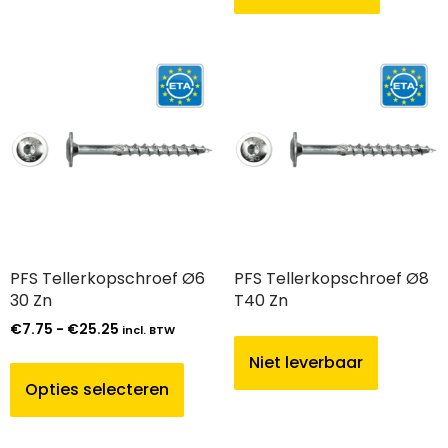
PFS Tellerkopschroef Ø6
PFS Tellerkopschroef Ø8
30 Zn
T40 Zn
€
7.75
-
€
25.25
incl. BTW
Niet leverbaar
Opties selecteren