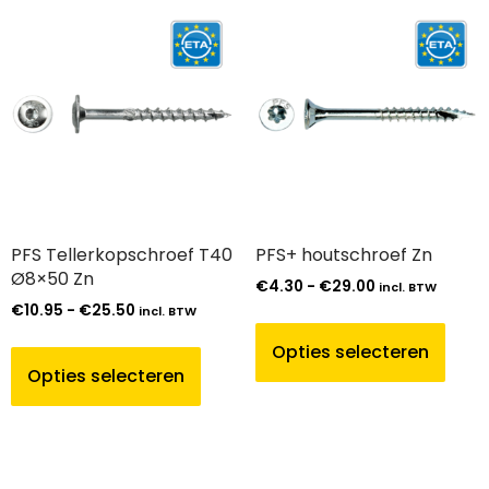
PFS Tellerkopschroef T40
PFS+ houtschroef Zn
Ø8×50 Zn
€
4.30
-
€
29.00
incl. BTW
€
10.95
-
€
25.50
incl. BTW
Opties selecteren
Opties selecteren