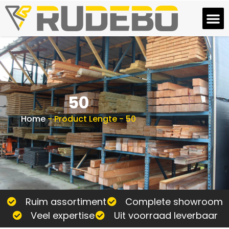
50
Home
-
Product Lengte
-
50
Ruim assortiment
Complete showroom
Veel expertise
Uit voorraad leverbaar