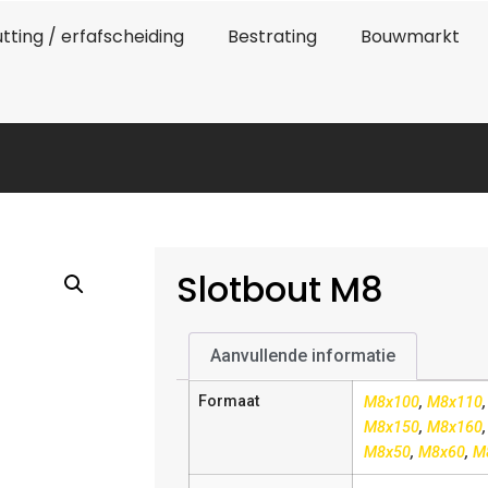
tting / erfafscheiding
Bestrating
Bouwmarkt
Slotbout M8
Aanvullende informatie
Formaat
M8x100
,
M8x110
M8x150
,
M8x160
M8x50
,
M8x60
,
M