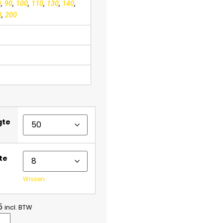
0
,
90
,
100
,
110
,
130
,
140
,
0
,
200
gte
te
Wissen
5
incl. BTW