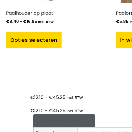
Paalhouder op plaat
Paalor
€
8.40
-
€
16.95
€
5.85
incl. BTW
i
Opties selecteren
In w
€
12.10
-
€
45.25
incl. BTW
€
12.10
-
€
45.25
incl. BTW
Aanvullende informatie