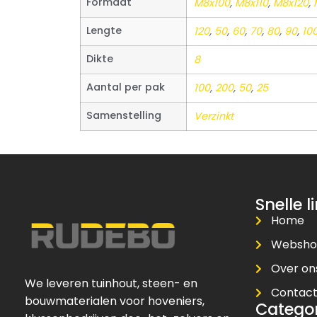
Formaat
M8x100
,
M8x110
,
M8x120
,
Lengte
120
,
50
,
60
,
70
,
80
,
90
,
10
Dikte
8
Aantal per pak
100
,
200
,
50
,
25
Samenstelling
Verzinkt
Snelle l
Home
Websh
Over on
We leveren tuinhout, steen- en
Contac
bouwmaterialen voor hoveniers,
Catego