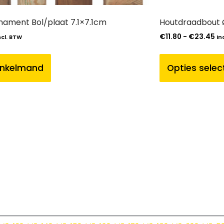
nament Bol/plaat 7.1×7.1cm
Houtdraadbout 
€
11.80
-
€
23.45
ncl. BTW
in
inkelmand
Opties selec