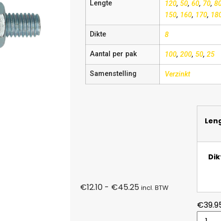
Lengte
120
,
50
,
60
,
70
,
8
150
,
160
,
170
,
18
Dikte
8
Aantal per pak
100
,
200
,
50
,
25
Samenstelling
Verzinkt
Len
Dik
€
12.10
-
€
45.25
incl. BTW
€
39.9