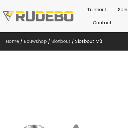
Tuinhout
Schu
Contact
Home
/
Bouwshop
/
Slotbout
/ Slotbout M8