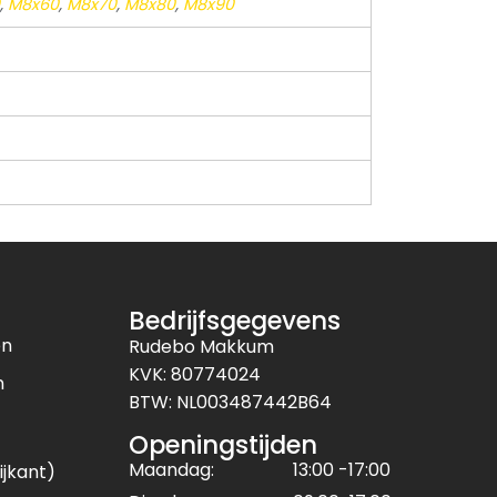
,
M8x60
,
M8x70
,
M8x80
,
M8x90
Bedrijfsgegevens
en
Rudebo Makkum
KVK: 80774024
n
BTW: NL003487442B64
Openingstijden
Maandag:
13:00 -17:00
ijkant)