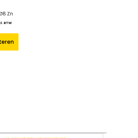
Ø8 Zn
cl. BTW
teren