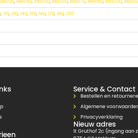
M8x130
,
M8x140
,
M8x150
,
M8x160
,
M8x170
,
M8x180
,
M8x200
,
M8x50
0
,
110
,
130
,
140
,
150
,
160
,
170
,
180
,
200
inks
Service & Contact
Bestellen en retourner
op
Algemene voorwaarde
s
Privacyverklaring
Nieuw adres
t
It Gruthof 2c (ingang aan z
rieen