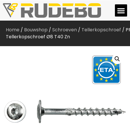
Home
/
Bouwshop
/
Schroeven
/
Tellerkopschroef
/ P
Tellerkopschroef Ø8 T40 Zn