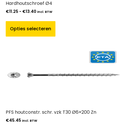
Hardhoutschroef Ø4
€
11.25
-
€
13.40
incl. BTW
Opties selecteren
PFS houtconstr. schr. vzk T30 Ø6×200 Zn
€
45.45
incl. BTW