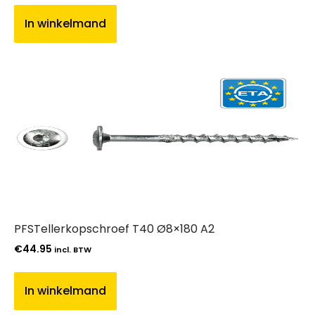
In winkelmand
PFSTellerkopschroef T40 Ø8×180 A2
€
44.95
incl. BTW
In winkelmand