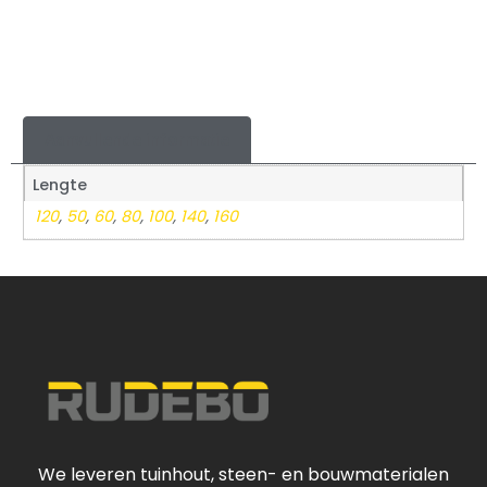
Aanvullende informatie
Lengte
120
,
50
,
60
,
80
,
100
,
140
,
160
We leveren tuinhout, steen- en bouwmaterialen