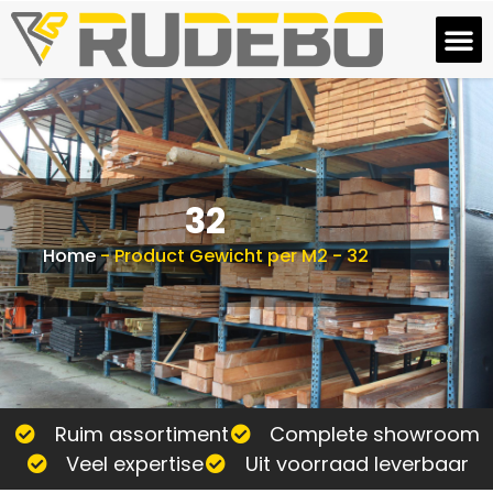
32
Home
-
Product Gewicht per M2
-
32
Ruim assortiment
Complete showroom
Veel expertise
Uit voorraad leverbaar