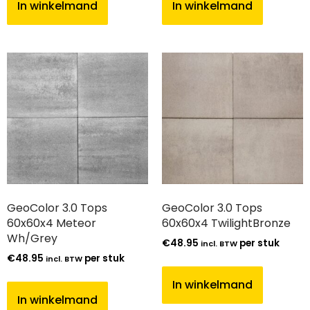
In winkelmand
In winkelmand
GeoColor 3.0 Tops
GeoColor 3.0 Tops
60x60x4 Meteor
60x60x4 TwilightBronze
Wh/Grey
€
48.95
per stuk
incl. BTW
€
48.95
per stuk
incl. BTW
In winkelmand
In winkelmand