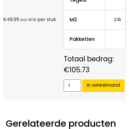
M2
€
48.95
per stuk
2.16
incl. BTW
Pakketten
€
105.73
In winkelmand
Gerelateerde producten