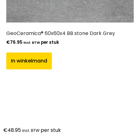
GeoCeramica® 60x60x4 BB stone Dark Grey
€
76.95
per stuk
incl. BTW
In winkelmand
€
48.95
per stuk
incl. BTW