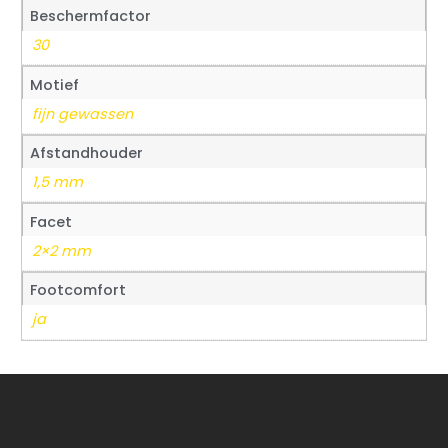
Beschermfactor
30
Motief
fijn gewassen
Afstandhouder
1,5 mm
Facet
2×2 mm
Footcomfort
ja