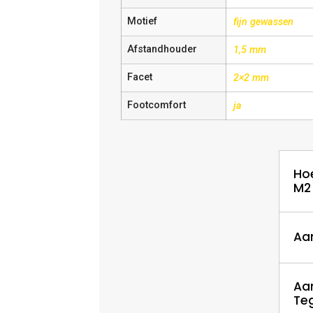
Motief
fijn gewassen
Afstandhouder
1,5 mm
Facet
2×2 mm
Footcomfort
ja
Ho
M2
Aa
Aa
Te