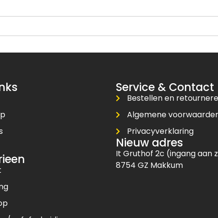
inks
Service & Contact
Bestellen en retourner
op
Algemene voorwaarde
s
Privacyverklaring
Nieuw adres
t
It Gruthof 2c (ingang aan z
rieen
8754 GZ Makkum
t
ing
op