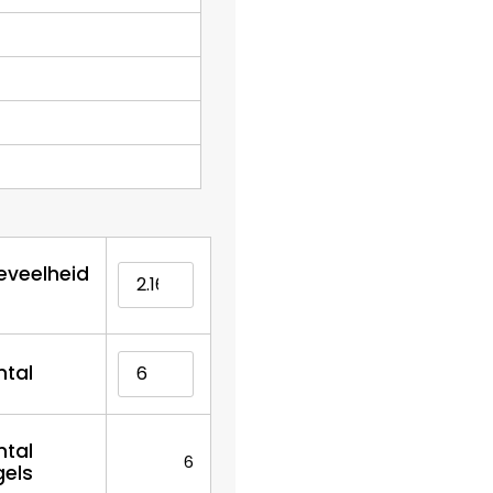
eveelheid
ntal
ntal
6
gels