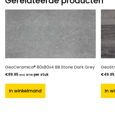
Gerelateerde producten
GeoCeramica® 80x80x4 BB Stone Dark Grey
GeoStr
€
89.95
per stuk
€
49.95
incl. BTW
In winkelmand
In w