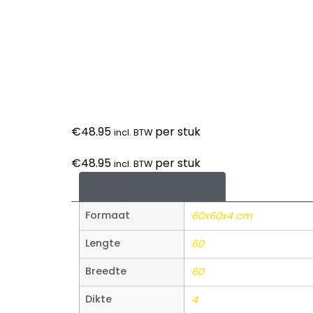
€
48.95
per stuk
incl. BTW
€
48.95
per stuk
incl. BTW
Aanvullende informatie
Formaat
60x60x4 cm
Lengte
60
Breedte
60
Dikte
4