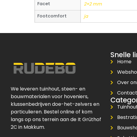
Facet
2×2 mm
Footcomfort
ja
Snelle l
Home
Websh
Over on
We leveren tuinhout, steen- en
Contac
bouwmaterialen voor hoveniers,
Catego
klussenbedrijven doe-het-zelvers en
Tuinhou
particulieren. Bestel online of kom
Bestrat
langs op ons terrein aan de It Grûthof
2C in Makkum.
Bouwsh