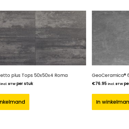
etto plus Tops 50x50x4 Roma
GeoCeramica® 6
per stuk
€
76.95
pe
incl. BTW
incl. BTW
inkelmand
In winkelma