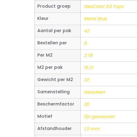
Product groep
GeoColor 3.0 Tops
Kleur
Metal Blue
Aantal per pak
42
Bestellen per
6
Per M2
2.78
M2 per pak
15.12
Gewicht per M2
32
Samenstelling
Geosteen
Beschermfactor
30
Motief
fijn gewassen
Afstandhouder
1,5 mm