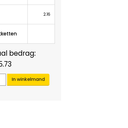
2.16
kketten
5.73
In winkelmand