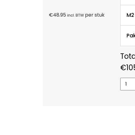
M2
€
48.95
per stuk
incl. BTW
Pa
€
10