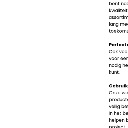
bent naa
kwalitei
assortim
lang mee
toekoms
Perfect
Ook voor
voor een
nodig he
kunt.
Gebruiks
Onze web
producte
veilig b
in het b
helpen b
project.