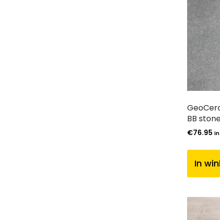
GeoCera
BB ston
€
76.95
in
In wi