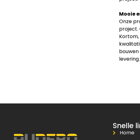
Mooie e
Onze pro
project.
Kortom, 
kwalitat
bouwen v
levering.
Snelle l
Home