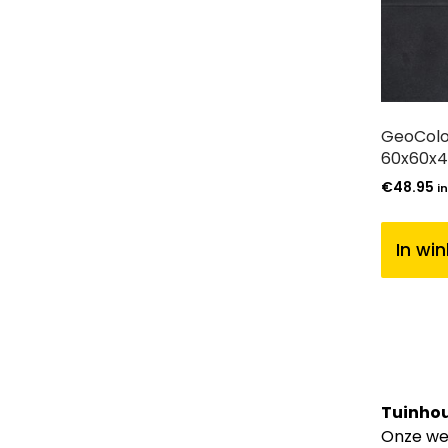
GeoColo
60x60x4
€
48.95
i
In wi
Tuinhou
Onze web