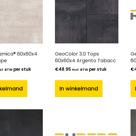
mica® 60x60x4
GeoColor 3.0 Tops
Ge
upe
60x60x4 Argento Tabacc
6
per stuk
€
48.95
per stuk
€
cl. BTW
incl. BTW
nkelmand
In winkelmand