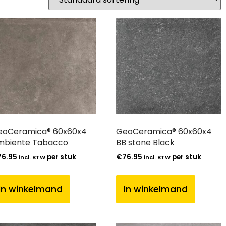
eoCeramica® 60x60x4
GeoCeramica® 60x60x4
mbiente Tabacco
BB stone Black
76.95
per stuk
€
76.95
per stuk
incl. BTW
incl. BTW
In winkelmand
In winkelmand