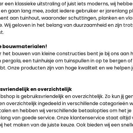
r een klassieke uitstraling of juist iets moderns, wij hebb
t en gaan lang mee, zodat iedere gebruiker er jarenlang p
ent aan tuinhout, waaronder schuttingen, planken en vlon
. Wij geloven in het belang van duurzaamheid en zijn tr
t.
e bouwmaterialen!
 het bouwen van kleine constructies bent je bij ons aan h
 pergola, een tuinhuisje om tuinspullen in op te bergen of
bt. Onze producten zijn van hoge kwaliteit en we helpen je
vriendelijk en overzichtelijk
shop is gebruiksvriendelijk en overzichtelijk. Zo kun jij 
n overzichtelijk ingedeeld in verschillende categorieën w
etalen en hebben wij verschillende betaalopties om het je
elang van goede service. Onze klantenservice staat altijd
ij het maken van de juiste keuze. Ook bieden wij een snell