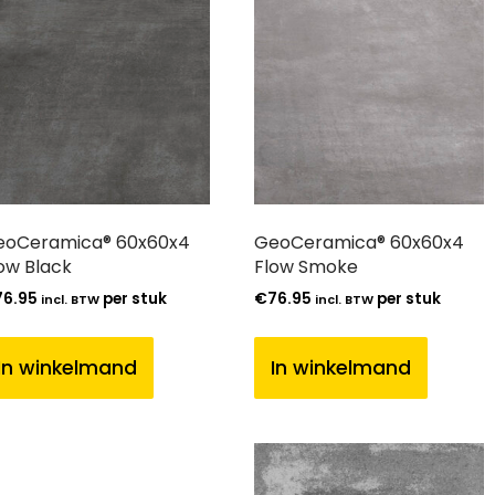
eoCeramica® 60x60x4
GeoCeramica® 60x60x4
ow Black
Flow Smoke
76.95
per stuk
€
76.95
per stuk
incl. BTW
incl. BTW
In winkelmand
In winkelmand