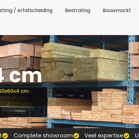
tting / erfafscheiding
Bestrating
Bouwmarkt
4 cm
60x60x4 cm
t
Complete showroom
Veel expertise
U