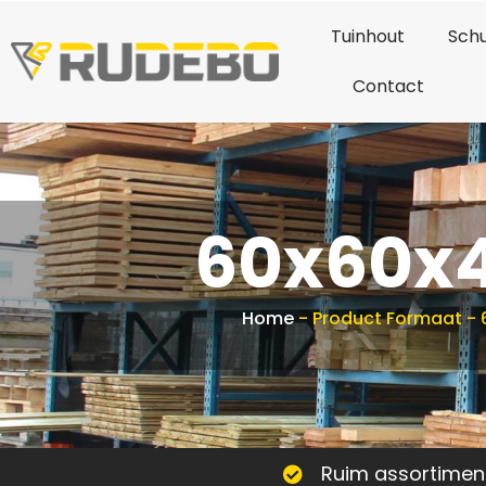
Tuinhout
Schu
Contact
60x60x
Home
-
Product Formaat
-
Ruim assortimen