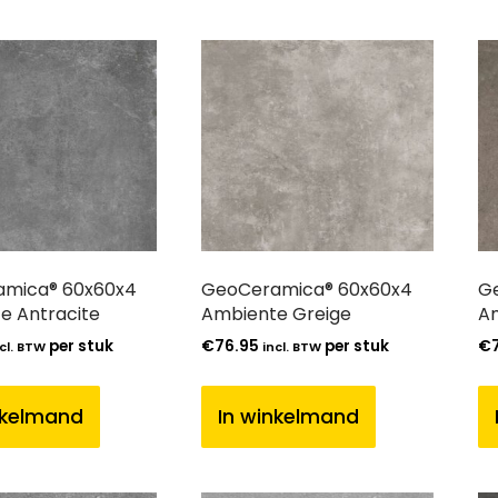
mica® 60x60x4
GeoCeramica® 60x60x4
G
e Antracite
Ambiente Greige
A
per stuk
€
76.95
per stuk
€
cl. BTW
incl. BTW
nkelmand
In winkelmand