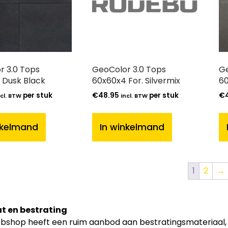
r 3.0 Tops
GeoColor 3.0 Tops
Ge
 Dusk Black
60x60x4 For. Silvermix
60
per stuk
€
48.95
per stuk
€
ncl. BTW
incl. BTW
nkelmand
In winkelmand
1
2
→
t en bestrating
shop heeft een ruim aanbod aan bestratingsmateriaal, zoa