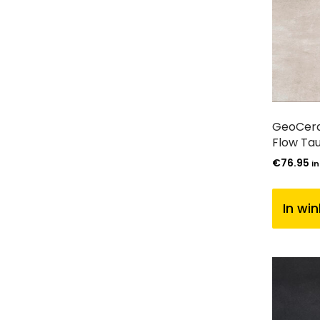
GeoCera
Flow Ta
€
76.95
in
In wi