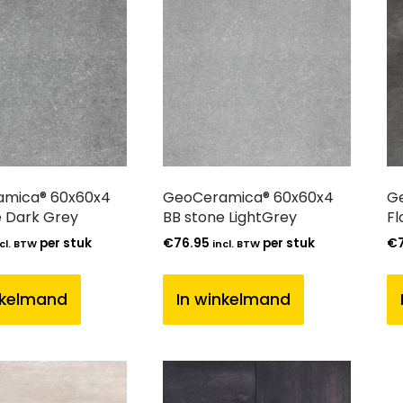
mica® 60x60x4
GeoCeramica® 60x60x4
G
e Dark Grey
BB stone LightGrey
Fl
per stuk
€
76.95
per stuk
€
cl. BTW
incl. BTW
nkelmand
In winkelmand