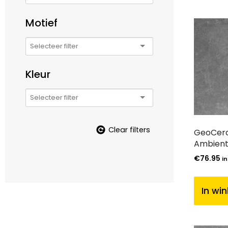
Motief
Kleur
Clear filters
GeoCera
Ambient
€
76.95
in
In wi