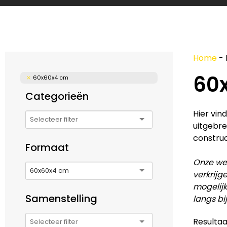
Home
-
60
60x60x4 cm
Categorieën
Hier vin
uitgebre
construc
Formaat
Onze web
60x60x4 cm
verkrijg
mogelijk
Samenstelling
langs bi
Resultaa