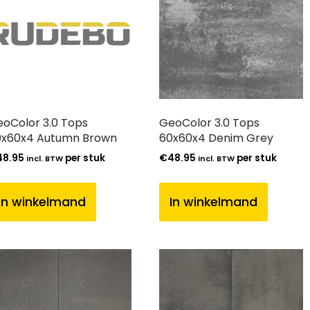
oColor 3.0 Tops
GeoColor 3.0 Tops
0x60x4 Autumn Brown
60x60x4 Denim Grey
48.95
per stuk
€
48.95
per stuk
incl. BTW
incl. BTW
In winkelmand
In winkelmand