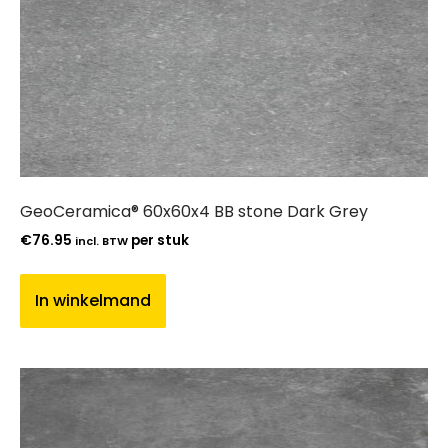
GeoCeramica® 60x60x4 BB stone Dark Grey
€
76.95
per stuk
incl. BTW
In winkelmand