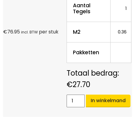
Aantal
1
Tegels
M2
€
76.95
per stuk
0.36
incl. BTW
Pakketten
€
27.70
In winkelmand