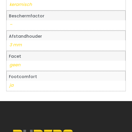
keramisch
Beschermfactor
–
Afstandhouder
3 mm
Facet
geen
Footcomfort
ja