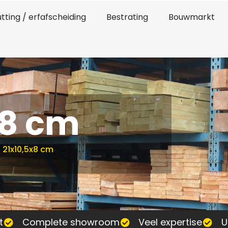
tting / erfafscheiding
Bestrating
Bouwmarkt
x8 cm
-
21x10,5x8 cm
t
Complete showroom
Veel expertise
U