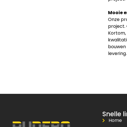
Mooie e
Onze pro
project.
Kortom, 
kwalitat
bouwen v
levering.
Snelle l
Home