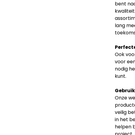
bent naa
kwalitei
assortim
lang mee
toekoms
Perfect
Ook voor
voor een
nodig he
kunt.
Gebruiks
Onze web
producte
veilig b
in het b
helpen b
project.