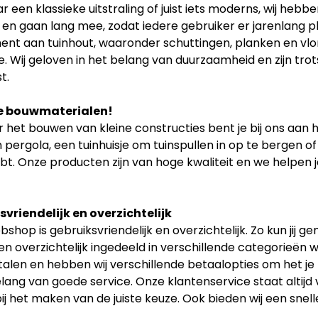
r een klassieke uitstraling of juist iets moderns, wij hebb
t en gaan lang mee, zodat iedere gebruiker er jarenlang p
ent aan tuinhout, waaronder schuttingen, planken en vlon
. Wij geloven in het belang van duurzaamheid en zijn tr
t.
e bouwmaterialen!
 het bouwen van kleine constructies bent je bij ons aan h
 pergola, een tuinhuisje om tuinspullen in op te bergen of
bt. Onze producten zijn van hoge kwaliteit en we helpen je
vriendelijk en overzichtelijk
shop is gebruiksvriendelijk en overzichtelijk. Zo kun jij 
n overzichtelijk ingedeeld in verschillende categorieën w
etalen en hebben wij verschillende betaalopties om het je
elang van goede service. Onze klantenservice staat altijd
ij het maken van de juiste keuze. Ook bieden wij een snell