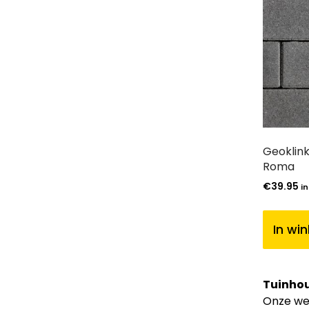
Geoklink
Roma
€
39.95
in
In wi
Tuinhou
Onze web