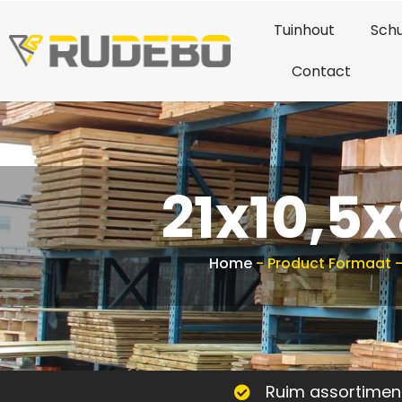
Tuinhout
Schu
Contact
21x10,5
Home
-
Product Formaat
Ruim assortimen