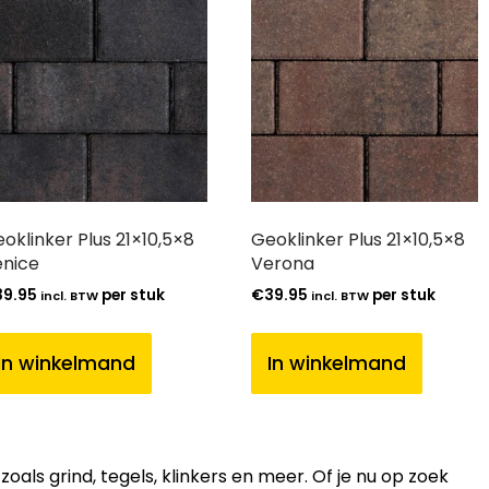
oklinker Plus 21×10,5×8
Geoklinker Plus 21×10,5×8
nice
Verona
39.95
per stuk
€
39.95
per stuk
incl. BTW
incl. BTW
In winkelmand
In winkelmand
ls grind, tegels, klinkers en meer. Of je nu op zoek