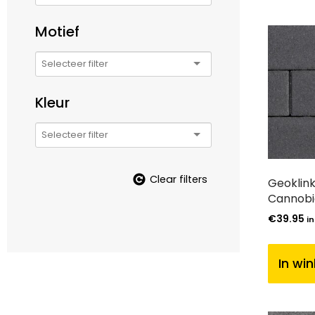
Motief
Kleur
Clear filters
Geoklink
Cannobi
€
39.95
in
In wi