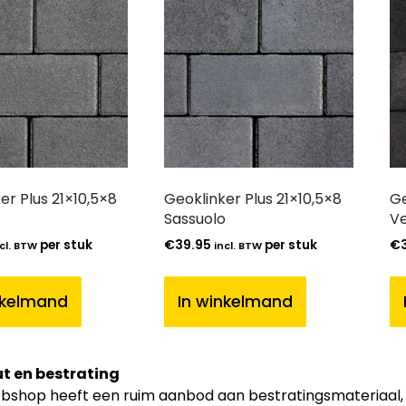
er Plus 21×10,5×8
Geoklinker Plus 21×10,5×8
Ge
Sassuolo
Ve
per stuk
€
39.95
per stuk
€
cl. BTW
incl. BTW
nkelmand
In winkelmand
t en bestrating
shop heeft een ruim aanbod aan bestratingsmateriaal, zoa