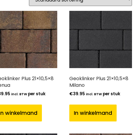
oklinker Plus 21×10,5×8
Geoklinker Plus 21×10,5×8
enua
Milano
39.95
per stuk
€
39.95
per stuk
incl. BTW
incl. BTW
In winkelmand
In winkelmand