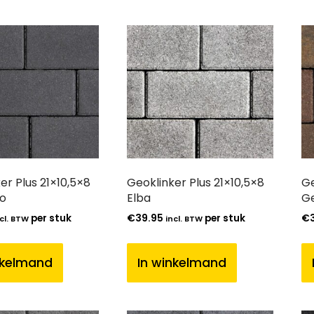
er Plus 21×10,5×8
Geoklinker Plus 21×10,5×8
Ge
o
Elba
G
per stuk
€
39.95
per stuk
€
cl. BTW
incl. BTW
nkelmand
In winkelmand