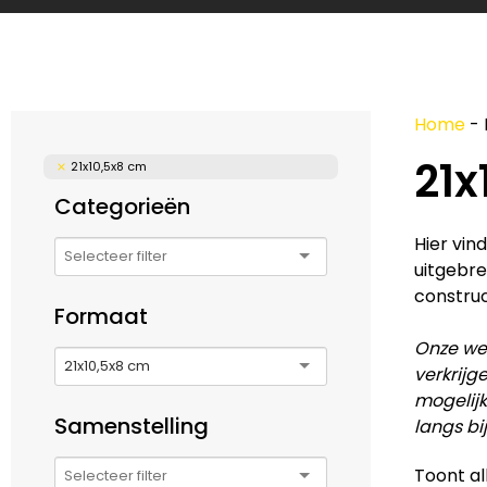
Home
-
21x
21x10,5x8 cm
Categorieën
Hier vin
uitgebre
construc
Formaat
Onze web
21x10,5x8 cm
verkrijg
mogelijk
Samenstelling
langs bi
Toont al