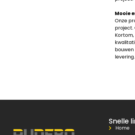
Mooie e
Onze pro
project.
Kortom, 
kwalitat
bouwen v
levering.
Snelle l
Home