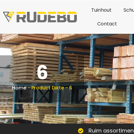
Tuinhout
Schu
Contact
6
Home
-
Product Dikte
-
6
Ruim assortimen