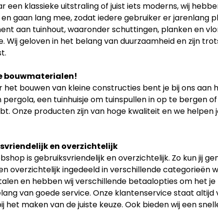
r een klassieke uitstraling of juist iets moderns, wij hebb
t en gaan lang mee, zodat iedere gebruiker er jarenlang p
ent aan tuinhout, waaronder schuttingen, planken en vlon
. Wij geloven in het belang van duurzaamheid en zijn tr
t.
e bouwmaterialen!
 het bouwen van kleine constructies bent je bij ons aan h
 pergola, een tuinhuisje om tuinspullen in op te bergen of
bt. Onze producten zijn van hoge kwaliteit en we helpen je
vriendelijk en overzichtelijk
shop is gebruiksvriendelijk en overzichtelijk. Zo kun jij 
n overzichtelijk ingedeeld in verschillende categorieën w
etalen en hebben wij verschillende betaalopties om het je
elang van goede service. Onze klantenservice staat altijd
ij het maken van de juiste keuze. Ook bieden wij een snell