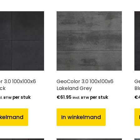
 3.0 100x100x6
GeoColor 3.0 100x100x6
Ge
ack
Lakeland Grey
Bl
per stuk
€
61.95
per stuk
€
cl. BTW
incl. BTW
nkelmand
In winkelmand