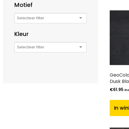
Motief
Kleur
GeoColor
Dusk Bl
€
61.95
in
In wi