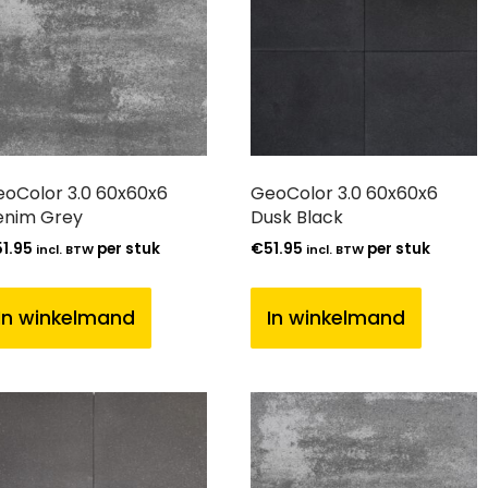
oColor 3.0 60x60x6
GeoColor 3.0 60x60x6
enim Grey
Dusk Black
51.95
per stuk
€
51.95
per stuk
incl. BTW
incl. BTW
In winkelmand
In winkelmand