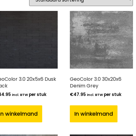
oColor 3.0 20x5x6 Dusk
GeoColor 3.0 30x20x6
ack
Denim Grey
44.95
per stuk
€
47.95
per stuk
incl. BTW
incl. BTW
In winkelmand
In winkelmand