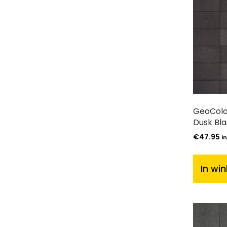
GeoColo
Dusk Bl
€
47.95
i
In wi