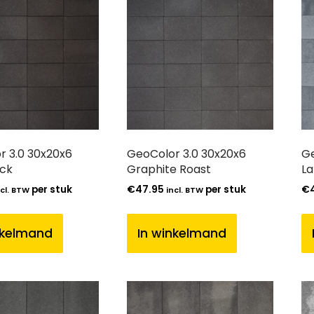
r 3.0 30x20x6
GeoColor 3.0 30x20x6
Ge
ack
Graphite Roast
La
per stuk
€
47.95
per stuk
€
ncl. BTW
incl. BTW
nkelmand
In winkelmand