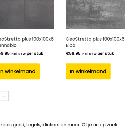
oStretto plus 100x100x6
GeoStretto plus 100x100x6
annobio
Elba
59.95
per stuk
€
59.95
per stuk
incl. BTW
incl. BTW
In winkelmand
In winkelmand
→
ls grind, tegels, klinkers en meer. Of je nu op zoek