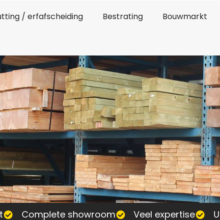
tting / erfafscheiding
Bestrating
Bouwmarkt
t
Complete showroom
Veel expertise
U