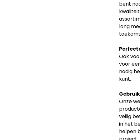
bent naa
kwalitei
assortim
lang mee
toekoms
Perfect
Ook voor
voor een
nodig he
kunt.
Gebruiks
Onze web
producte
veilig b
in het b
helpen b
project.