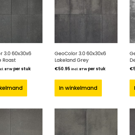
r 3.0 60x30x6
GeoColor 3.0 60x30x6
Ge
e Roast
Lakeland Grey
D
per stuk
€
50.95
per stuk
€
cl. BTW
incl. BTW
nkelmand
In winkelmand