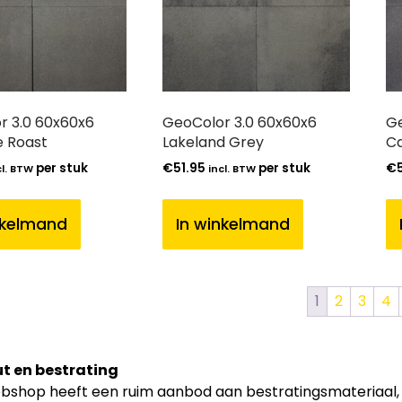
r 3.0 60x60x6
GeoColor 3.0 60x60x6
Ge
e Roast
Lakeland Grey
C
per stuk
€
51.95
per stuk
€
cl. BTW
incl. BTW
nkelmand
In winkelmand
1
2
3
4
t en bestrating
shop heeft een ruim aanbod aan bestratingsmateriaal, zoa