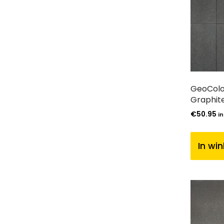
GeoColo
Graphit
€
50.95
in
In wi