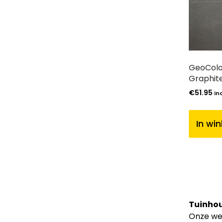
GeoColo
Graphit
€
51.95
in
In wi
Tuinhou
Onze web