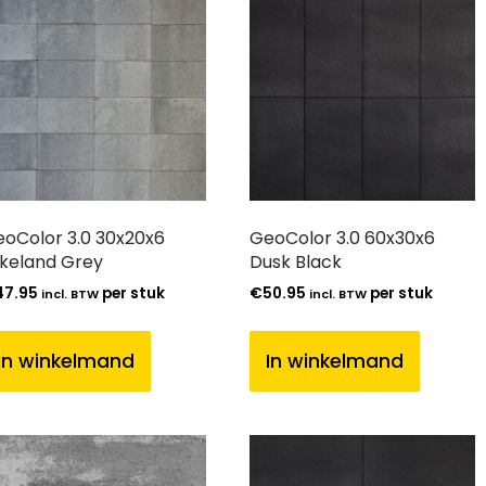
oColor 3.0 30x20x6
GeoColor 3.0 60x30x6
keland Grey
Dusk Black
47.95
per stuk
€
50.95
per stuk
incl. BTW
incl. BTW
In winkelmand
In winkelmand