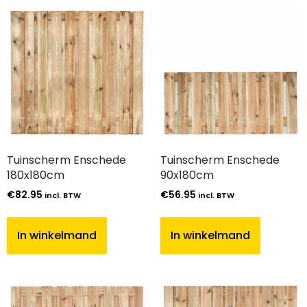
Tuinscherm Enschede
Tuinscherm Enschede
180x180cm
90x180cm
€
82.95
€
56.95
incl. BTW
incl. BTW
In winkelmand
In winkelmand