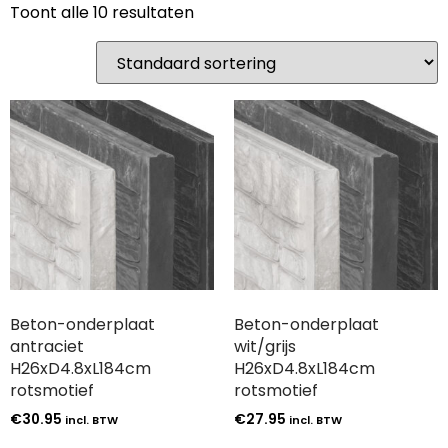
Toont alle 10 resultaten
Beton-onderplaat
Beton-onderplaat
antraciet
wit/grijs
H26xD4.8xL184cm
H26xD4.8xL184cm
rotsmotief
rotsmotief
€
30.95
€
27.95
incl. BTW
incl. BTW