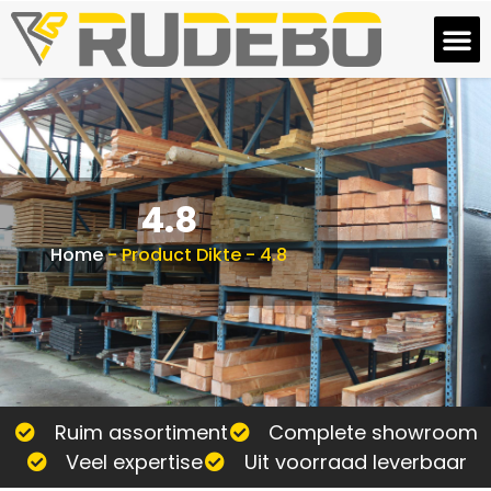
4.8
Home
-
Product Dikte
-
4.8
Ruim assortiment
Complete showroom
Veel expertise
Uit voorraad leverbaar