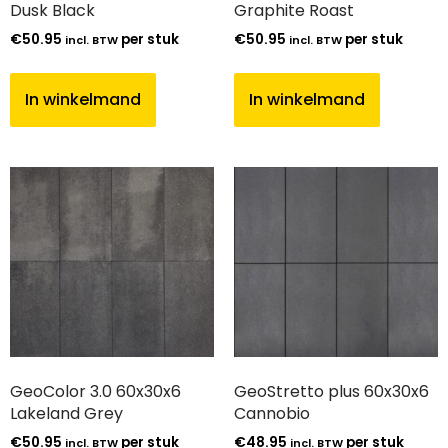
Dusk Black
Graphite Roast
€
50.95
per stuk
€
50.95
per stuk
incl. BTW
incl. BTW
In winkelmand
In winkelmand
GeoColor 3.0 60x30x6
GeoStretto plus 60x30x6
Lakeland Grey
Cannobio
€
50.95
per stuk
€
48.95
per stuk
incl. BTW
incl. BTW