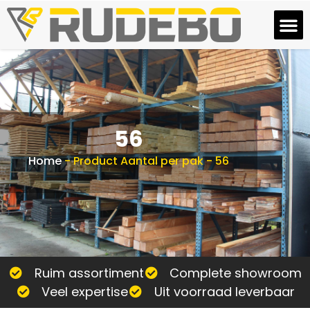
56
Home
-
Product Aantal per pak
-
56
Ruim assortiment
Complete showroom
Veel expertise
Uit voorraad leverbaar