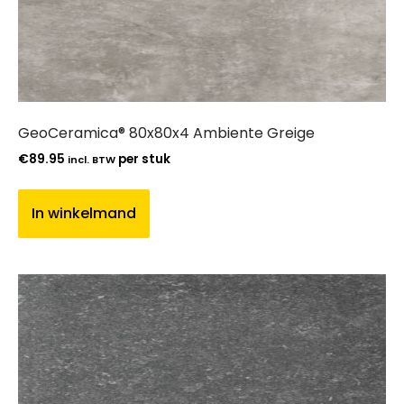
GeoCeramica® 80x80x4 Ambiente Greige
€
89.95
per stuk
incl. BTW
In winkelmand