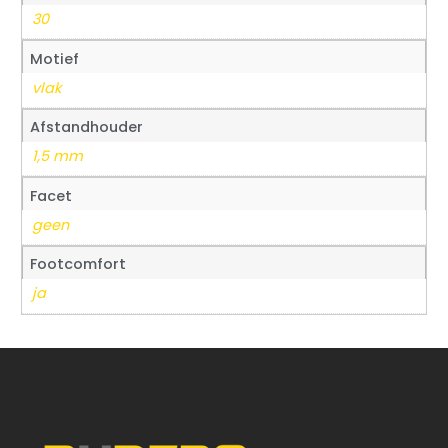
30
Motief
vlak
Afstandhouder
1,5 mm
Facet
geen
Footcomfort
ja