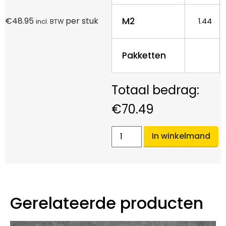
M2
€
48.95
per stuk
1.44
incl. BTW
Pakketten
€
70.49
In winkelmand
Gerelateerde producten