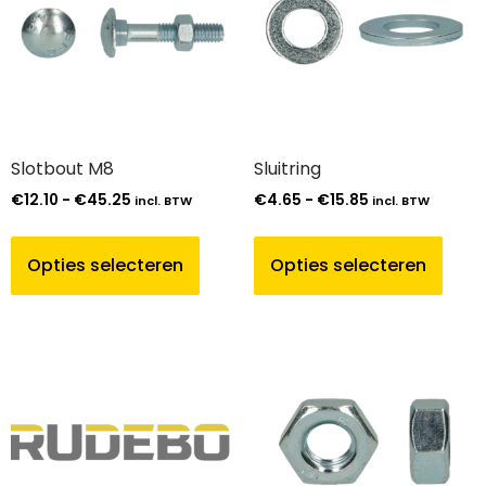
Slotbout M8
Sluitring
€
12.10
-
€
45.25
€
4.65
-
€
15.85
incl. BTW
incl. BTW
Opties selecteren
Opties selecteren