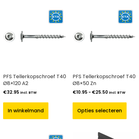
PFS Tellerkopschroef T40
PFS Tellerkopschroef T40
Ø8×120 A2
Ø8×50 Zn
€
32.95
€
10.95
-
€
25.50
incl. BTW
incl. BTW
In winkelmand
Opties selecteren