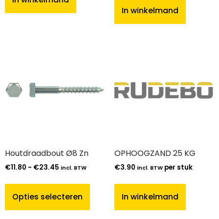
In winkelmand
Houtdraadbout Ø8 Zn
OPHOOGZAND 25 KG
€
11.80
-
€
23.45
€
3.90
per stuk
incl. BTW
incl. BTW
Opties selecteren
In winkelmand