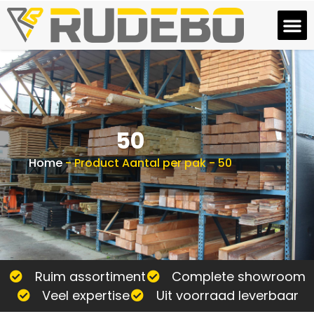
50
Home
-
Product Aantal per pak
-
50
Ruim assortiment
Complete showroom
Veel expertise
Uit voorraad leverbaar