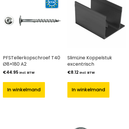
PFSTellerkopschroef T40
SlimLine Koppelstuk
Ø8×180 A2
excentrisch
€
44.95
€
8.12
incl. BTW
incl. BTW
In winkelmand
In winkelmand