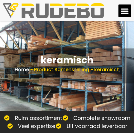
keramisch
Home
-
Product Samenstelling
-
keramisch
Ruim assortiment
Complete showroom
Veel expertise
Uit voorraad leverbaar