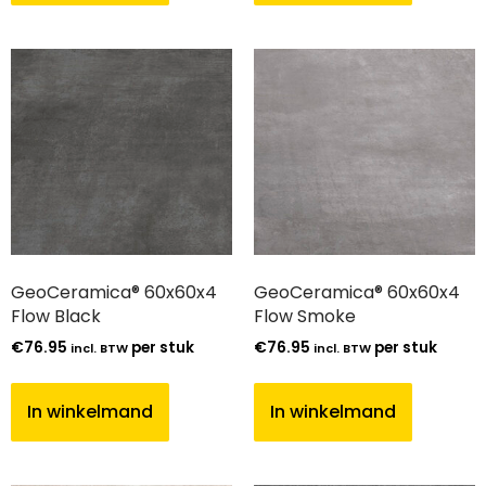
GeoCeramica® 60x60x4
GeoCeramica® 60x60x4
Flow Black
Flow Smoke
€
76.95
per stuk
€
76.95
per stuk
incl. BTW
incl. BTW
In winkelmand
In winkelmand