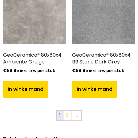
GeoCeramica® 80x80x4
GeoCeramica® 80x80x4
Ambiente Greige
BB Stone Dark Grey
€
89.95
per stuk
€
89.95
per stuk
incl. BTW
incl. BTW
In winkelmand
In winkelmand
1
2
→