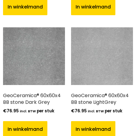
In winkelmand
In winkelmand
GeoCeramica® 60x60x4
GeoCeramica® 60x60x4
BB stone Dark Grey
BB stone LightGrey
€
76.95
per stuk
€
76.95
per stuk
incl. BTW
incl. BTW
In winkelmand
In winkelmand