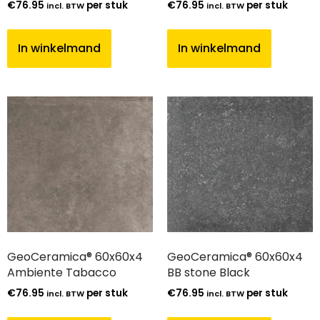
€
76.95
per stuk
€
76.95
per stuk
incl. BTW
incl. BTW
In winkelmand
In winkelmand
GeoCeramica® 60x60x4
GeoCeramica® 60x60x4
Ambiente Tabacco
BB stone Black
€
76.95
per stuk
€
76.95
per stuk
incl. BTW
incl. BTW