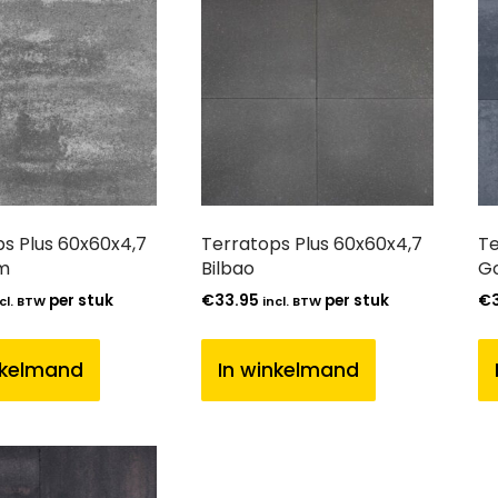
s Plus 60x60x4,7
Terratops Plus 60x60x4,7
Te
m
Bilbao
G
per stuk
€
33.95
per stuk
€
cl. BTW
incl. BTW
nkelmand
In winkelmand