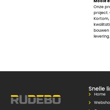
Mooie e
Onze pro
project.
Kortom, 
kwalitat
bouwen v
levering.
Snelle l
Home
Websh