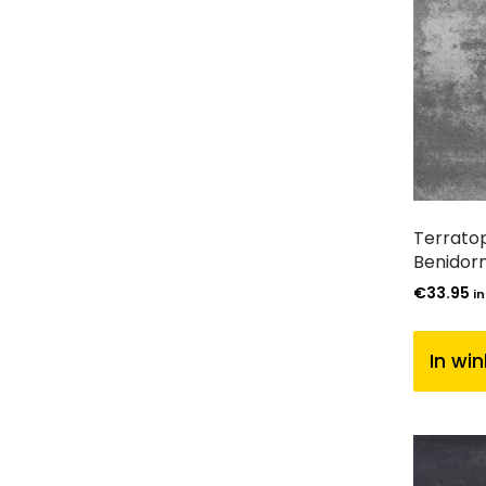
Terratop
Benidor
€
33.95
in
In wi