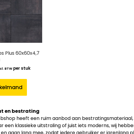
s Plus 60x60x4,7
a
per stuk
cl. BTW
nkelmand
t en bestrating
shop heeft een ruim aanbod aan bestratingsmateriaal, zoa
r een klassieke uitstraling of juist iets moderns, wij hebb
t en gaan lang mee, zodat iedere gebruiker er jarenlang p