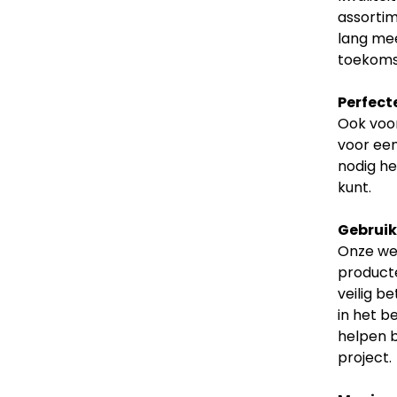
assortim
lang mee
toekoms
Perfect
Ook voor
voor een
nodig he
kunt.
Gebruiks
Onze web
producte
veilig b
in het b
helpen b
project.