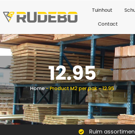
Tuinhout
Schu
Contact
12.95
Home
-
Product M2 per pak
-
12.95
Ruim assortimen