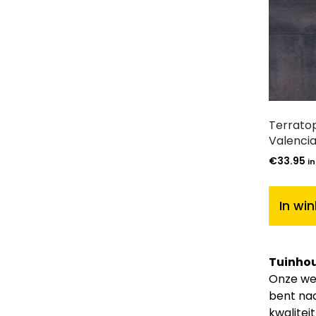
Terratop
Valenci
€
33.95
in
In wi
Tuinhou
Onze web
bent naa
kwalitei