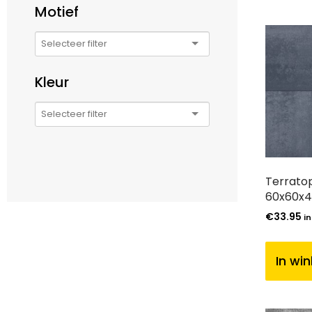
Motief
Kleur
Terratop
60x60x4
€
33.95
in
In wi