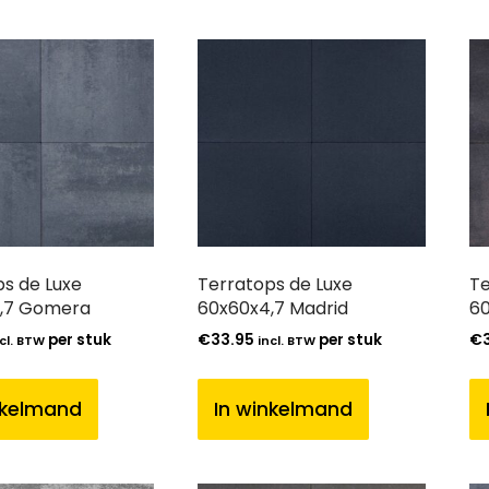
s de Luxe
Terratops de Luxe
Te
,7 Gomera
60x60x4,7 Madrid
60
per stuk
€
33.95
per stuk
€
cl. BTW
incl. BTW
nkelmand
In winkelmand