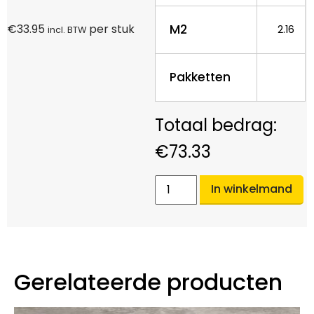
M2
€
33.95
per stuk
2.16
incl. BTW
Pakketten
€
73.33
In winkelmand
Gerelateerde producten