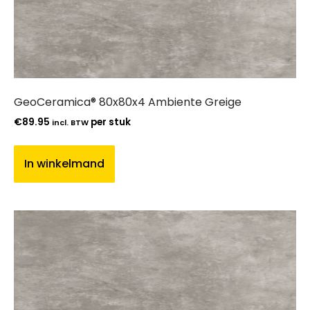
GeoCeramica® 80x80x4 Ambiente Greige
€
89.95
per stuk
incl. BTW
In winkelmand