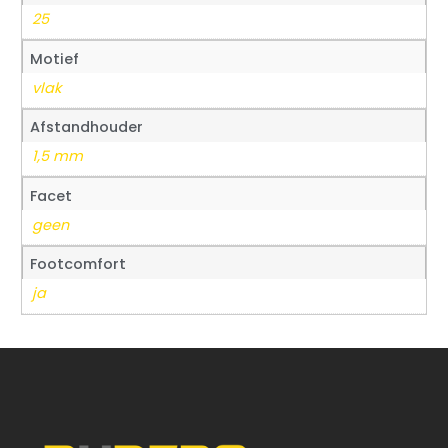
25
Motief
vlak
Afstandhouder
1,5 mm
Facet
geen
Footcomfort
ja