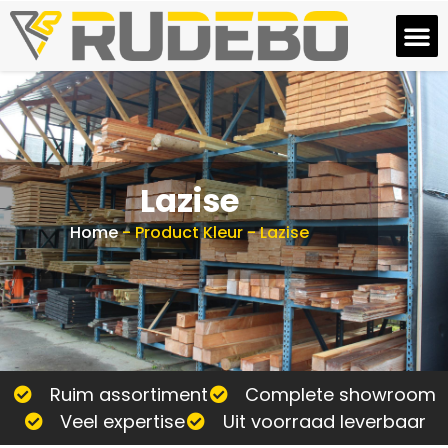
Lazise
Home
-
Product Kleur
-
Lazise
Ruim assortiment
Complete showroom
Veel expertise
Uit voorraad leverbaar