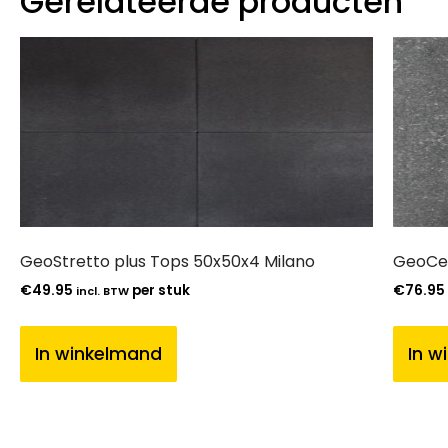
Gerelateerde producten
GeoStretto plus Tops 50x50x4 Milano
GeoCer
€
49.95
per stuk
€
76.95
incl. BTW
In winkelmand
In w