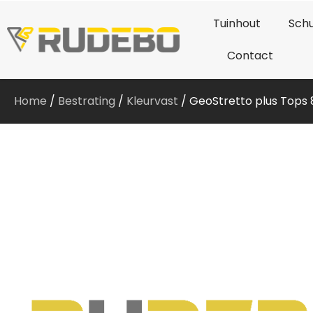
Tuinhout
Schu
Contact
Home
/
Bestrating
/
Kleurvast
/ GeoStretto plus Tops 