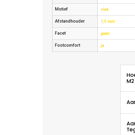
Motief
vlak
Afstandhouder
1,5 mm
Facet
geen
Footcomfort
ja
Ho
M2
Aa
Aa
Te