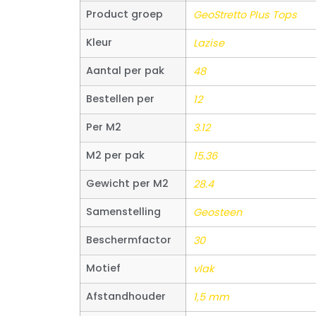
Product groep
GeoStretto Plus Tops
Kleur
Lazise
Aantal per pak
48
Bestellen per
12
Per M2
3.12
M2 per pak
15.36
Gewicht per M2
28.4
Samenstelling
Geosteen
Beschermfactor
30
Motief
vlak
Afstandhouder
1,5 mm