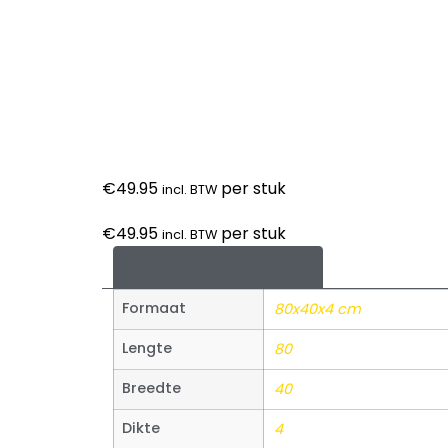
€
49.95
per stuk
incl. BTW
€
49.95
per stuk
incl. BTW
Aanvullende informatie
Formaat
80x40x4 cm
Lengte
80
Breedte
40
Dikte
4