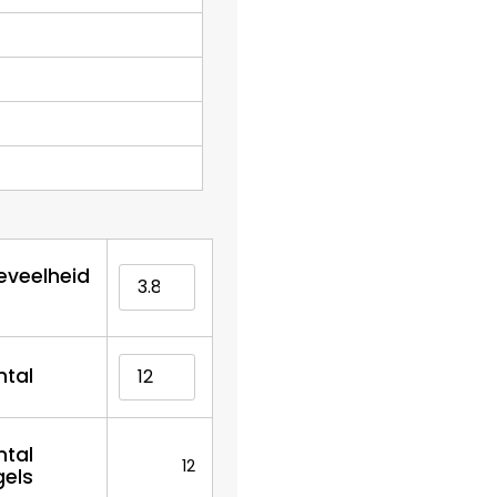
eveelheid
ntal
ntal
12
gels