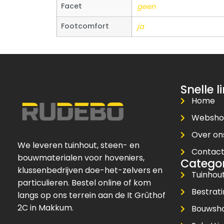
Facet
geen
Footcomfort
ja
Snelle l
Home
Websh
Over on
We leveren tuinhout, steen- en
Contac
bouwmaterialen voor hoveniers,
Catego
klussenbedrijven doe-het-zelvers en
Tuinhou
particulieren. Bestel online of kom
Bestrat
langs op ons terrein aan de It Grûthof
2C in Makkum.
Bouwsh