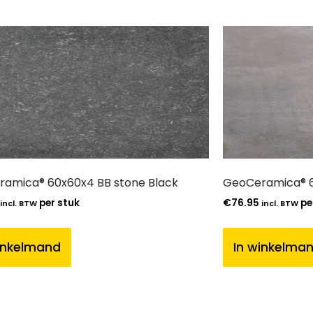
amica® 60x60x4 BB stone Black
GeoCeramica® 
per stuk
€
76.95
pe
incl. BTW
incl. BTW
inkelmand
In winkelma