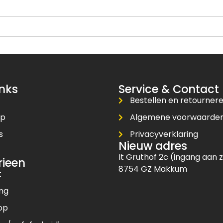
inks
Service & Contact
Bestellen en retourner
op
Algemene voorwaarde
s
Privacyverklaring
Nieuw adres
t
It Gruthof 2c (ingang aan z
rieen
8754 GZ Makkum
t
ing
op