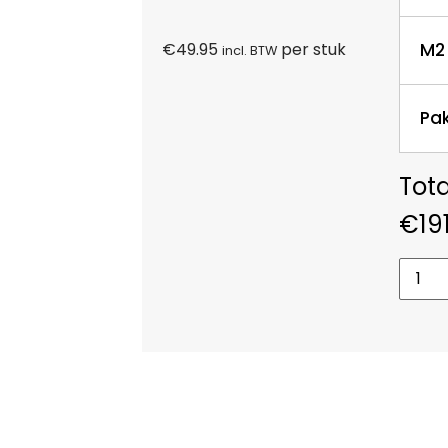
M2
€
49.95
per stuk
incl. BTW
Pa
€
19