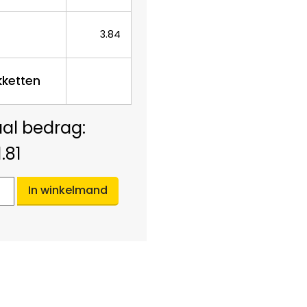
3.84
kketten
1.81
In winkelmand