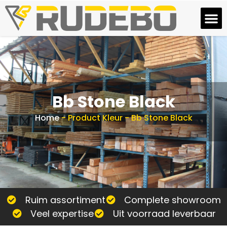
Bb Stone Black
Home
-
Product Kleur
-
Bb Stone Black
Ruim assortiment
Complete showroom
Veel expertise
Uit voorraad leverbaar