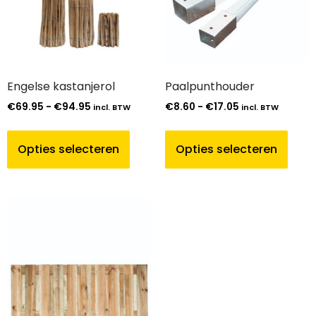
Engelse kastanjerol
Paalpunthouder
€
69.95
-
€
94.95
€
8.60
-
€
17.05
incl. BTW
incl. BTW
Opties selecteren
Opties selecteren