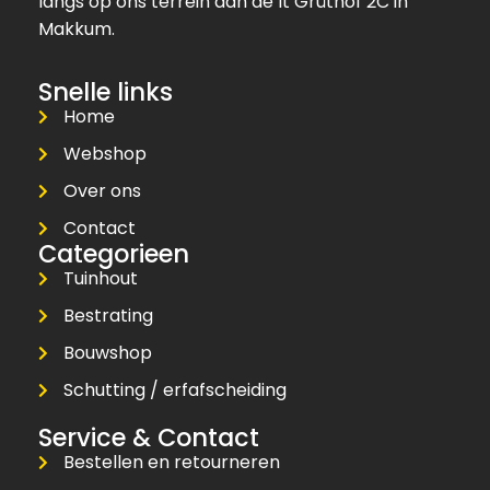
langs op ons terrein aan de It Grûthof 2C in
Makkum.
Snelle links
Home
Webshop
Over ons
Contact
Categorieen
Tuinhout
Bestrating
Bouwshop
Schutting / erfafscheiding
Service & Contact
Bestellen en retourneren