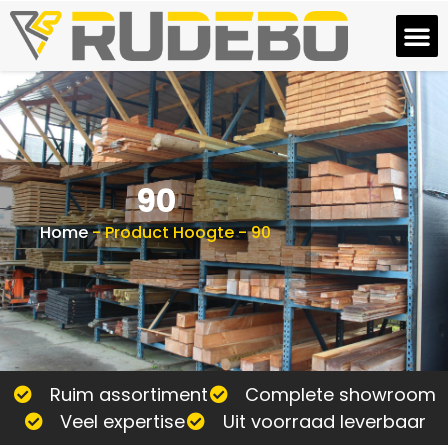
90
Home
-
Product Hoogte
-
90
Ruim assortiment
Complete showroom
Veel expertise
Uit voorraad leverbaar