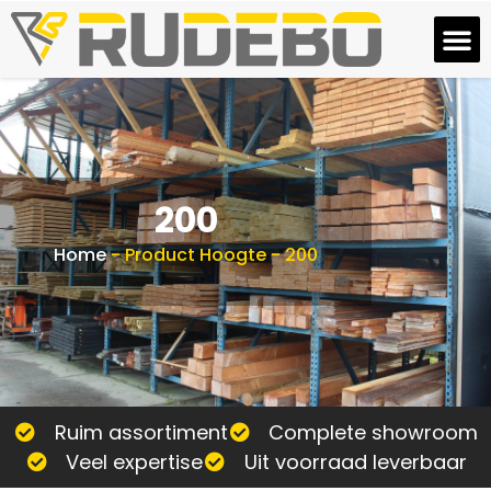
200
Home
-
Product Hoogte
-
200
Ruim assortiment
Complete showroom
Veel expertise
Uit voorraad leverbaar