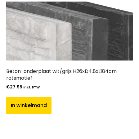
Beton-onderplaat wit/grijs H26xD4.8xL184cm
rotsmotief
€
27.95
incl. BTW
In winkelmand