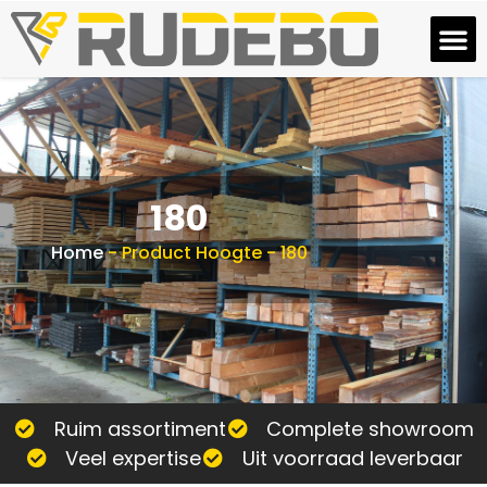
180
Home
-
Product Hoogte
-
180
Ruim assortiment
Complete showroom
Veel expertise
Uit voorraad leverbaar