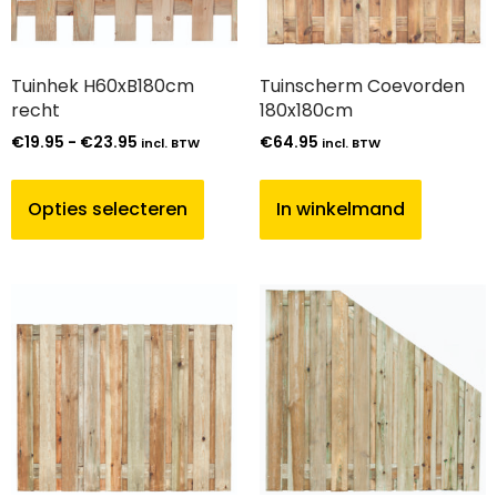
Tuinhek H60xB180cm
Tuinscherm Coevorden
recht
180x180cm
€
19.95
-
€
23.95
€
64.95
incl. BTW
incl. BTW
Opties selecteren
In winkelmand