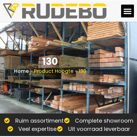
130
Home
-
Product Hoogte
-
130
Ruim assortiment
Complete showroom
Veel expertise
Uit voorraad leverbaar