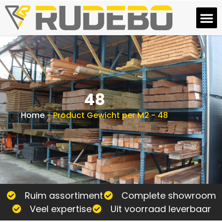
48
Home
-
Product Gewicht per M2
-
48
Ruim assortiment
Complete showroom
Veel expertise
Uit voorraad leverbaar