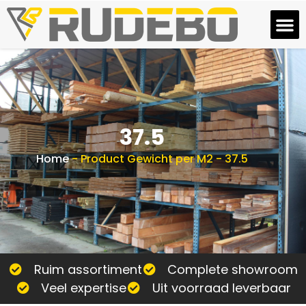
37.5
Home
-
Product Gewicht per M2
-
37.5
Ruim assortiment
Complete showroom
Veel expertise
Uit voorraad leverbaar