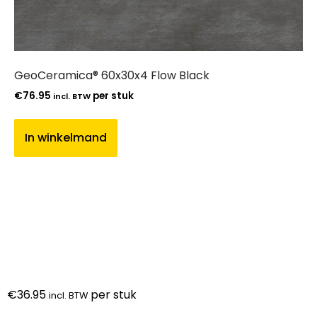
GeoCeramica® 60x30x4 Flow Black
€
76.95
per stuk
incl. BTW
In winkelmand
€
36.95
per stuk
incl. BTW