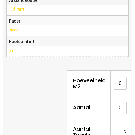
Afstandhouder
1,5 mm
Facet
geen
Footcomfort
ja
Hoeveelheid
M2
Aantal
Aantal
2
Tegels