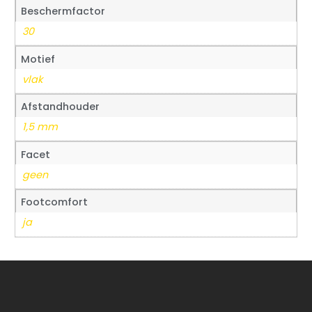
Beschermfactor
30
Motief
vlak
Afstandhouder
1,5 mm
Facet
geen
Footcomfort
ja