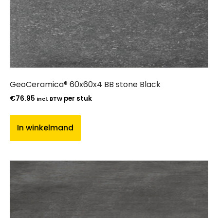
GeoCeramica® 60x60x4 BB stone Black
€
76.95
per stuk
incl. BTW
In winkelmand