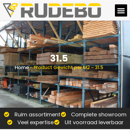
31.5
Home
-
Product Gewicht per M2
-
31.5
Ruim assortiment
Complete showroom
Veel expertise
Uit voorraad leverbaar