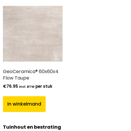
GeoCeramica® 60x60x4
Flow Taupe
€
76.95
per stuk
incl. BTW
In winkelmand
Tuinhout en bestrating