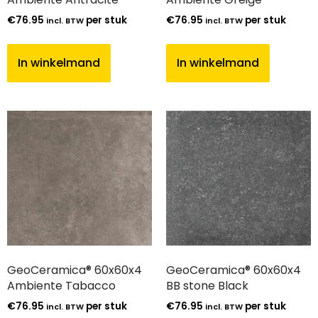
€
76.95
per stuk
€
76.95
per stuk
incl. BTW
incl. BTW
In winkelmand
In winkelmand
GeoCeramica® 60x60x4
GeoCeramica® 60x60x4
Ambiente Tabacco
BB stone Black
€
76.95
per stuk
€
76.95
per stuk
incl. BTW
incl. BTW